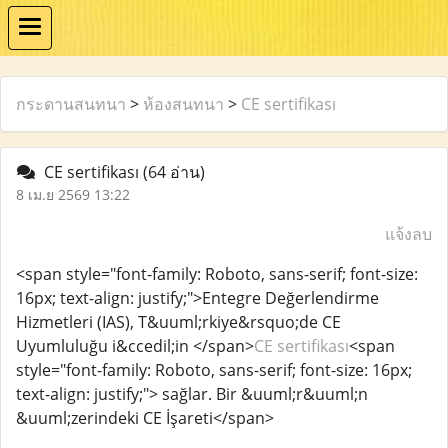
กระดานสนทนา
>
ห้องสนทนา
>
CE sertifikası
CE sertifikası
(64 อ่าน)
8 เม.ย 2569 13:22
แจ้งลบ
<span style="font-family: Roboto, sans-serif; font-size:
16px; text-align: justify;">Entegre Değerlendirme
Hizmetleri (IAS), T&uuml;rkiye&rsquo;de CE
Uyumluluğu i&ccedil;in </span>
CE sertifikası
<span
style="font-family: Roboto, sans-serif; font-size: 16px;
text-align: justify;"> sağlar. Bir &uuml;r&uuml;n
&uuml;zerindeki CE İşareti</span>