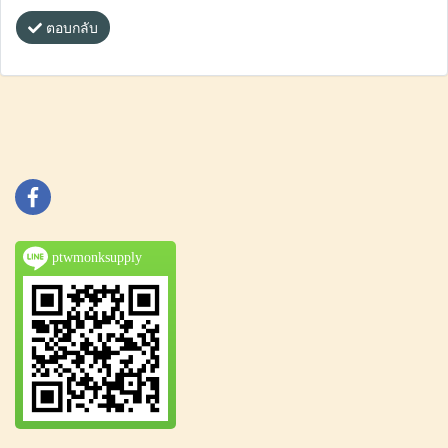
ตอบกลับ
ptwmonksupply