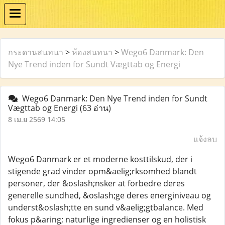
กระดานสนทนา
>
ห้องสนทนา
>
Wego6 Danmark: Den
Nye Trend inden for Sundt Vægttab og Energi
Wego6 Danmark: Den Nye Trend inden for Sundt
Vægttab og Energi
(63 อ่าน)
8 เม.ย 2569 14:05
แจ้งลบ
Wego6 Danmark er et moderne kosttilskud, der i
stigende grad vinder opm&aelig;rksomhed blandt
personer, der &oslash;nsker at forbedre deres
generelle sundhed, &oslash;ge deres energiniveau og
underst&oslash;tte en sund v&aelig;gtbalance. Med
fokus p&aring; naturlige ingredienser og en holistisk