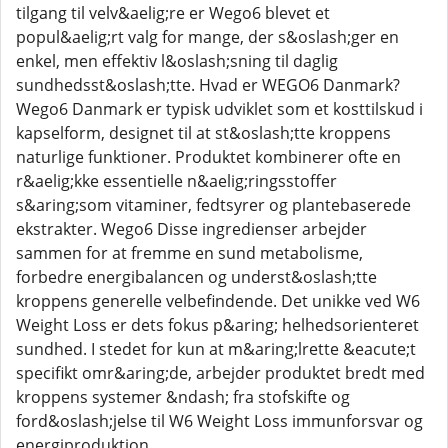
tilgang til velv&aelig;re er Wego6 blevet et
popul&aelig;rt valg for mange, der s&oslash;ger en
enkel, men effektiv l&oslash;sning til daglig
sundhedsst&oslash;tte. Hvad er WEGO6 Danmark?
Wego6 Danmark er typisk udviklet som et kosttilskud i
kapselform, designet til at st&oslash;tte kroppens
naturlige funktioner. Produktet kombinerer ofte en
r&aelig;kke essentielle n&aelig;ringsstoffer
s&aring;som vitaminer, fedtsyrer og plantebaserede
ekstrakter. Wego6 Disse ingredienser arbejder
sammen for at fremme en sund metabolisme,
forbedre energibalancen og underst&oslash;tte
kroppens generelle velbefindende. Det unikke ved W6
Weight Loss er dets fokus p&aring; helhedsorienteret
sundhed. I stedet for kun at m&aring;lrette &eacute;t
specifikt omr&aring;de, arbejder produktet bredt med
kroppens systemer &ndash; fra stofskifte og
ford&oslash;jelse til W6 Weight Loss immunforsvar og
energiproduktion.