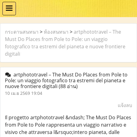
กระดานสนทนา
>
ห้องสนทนา
>
artphototravel – The
Must Do Places from Pole to Pole: un viaggio
fotografico tra estremi del pianeta e nuove frontiere
digitali
artphototravel – The Must Do Places from Pole to
Pole: un viaggio fotografico tra estremi del pianeta e
nuove frontiere digitali
(88 อ่าน)
10 เม.ย 2569 19:04
แจ้งลบ
Il progetto artphototravel &ndash; The Must Do Places
from Pole to Pole rappresenta un viaggio narrativo e
visivo che attraversa l&rsquo;intero pianeta, dalle