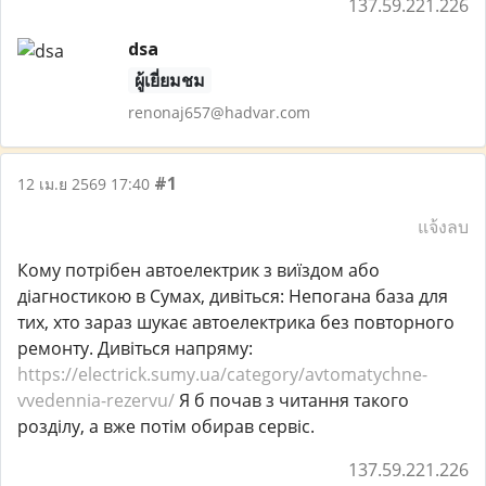
137.59.221.226
dsa
ผู้เยี่ยมชม
renonaj657@hadvar.com
#1
12 เม.ย 2569 17:40
แจ้งลบ
Кому потрібен автоелектрик з виїздом або
діагностикою в Сумах, дивіться: Непогана база для
тих, хто зараз шукає автоелектрика без повторного
ремонту. Дивіться напряму:
https://electrick.sumy.ua/category/avtomatychne-
vvedennia-rezervu/
Я б почав з читання такого
розділу, а вже потім обирав сервіс.
137.59.221.226