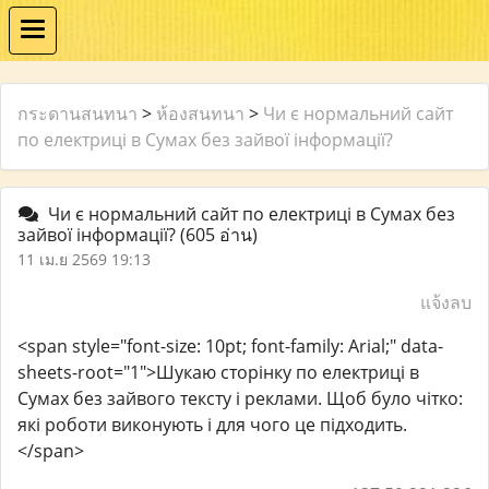
กระดานสนทนา
>
ห้องสนทนา
>
Чи є нормальний сайт
по електриці в Сумах без зайвої інформації?
Чи є нормальний сайт по електриці в Сумах без
зайвої інформації?
(605 อ่าน)
11 เม.ย 2569 19:13
แจ้งลบ
<span style="font-size: 10pt; font-family: Arial;" data-
sheets-root="1">Шукаю сторінку по електриці в
Сумах без зайвого тексту і реклами. Щоб було чітко:
які роботи виконують і для чого це підходить.
</span>