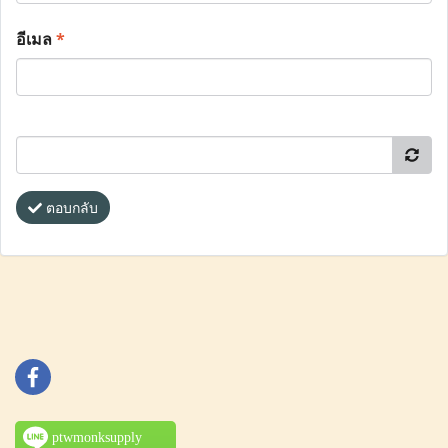
อีเมล
*
ตอบกลับ
ptwmonksupply