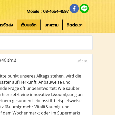
Mobile : 08-4654-4597
การจัดส่ง
เว็บบอร์ด
บทความ
ติดต่อเรา
g
(46 อ่าน)
แจ้งลบ
telpunkt unseres Alltags stehen, wird die
usster auf Herkunft, Anbauweise und
dende Frage oft unbeantwortet: Wie sauber
hier setzt eine innovative L&ouml;sung an
inem gesunden Lebensstil, beispielsweise
tz f&uuml;r mehr Vitalit&auml;t und
 auf dem Wochenmarkt oder im Supermarkt