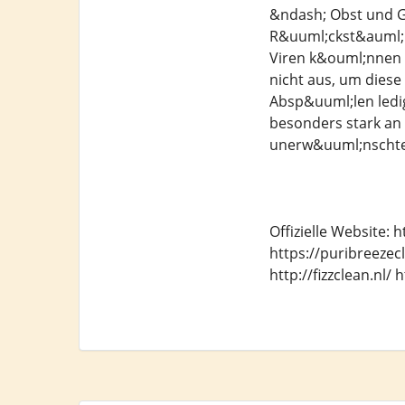
&ndash; Obst und Ge
R&uuml;ckst&auml;n
Viren k&ouml;nnen 
nicht aus, um diese
Absp&uuml;len ledig
besonders stark an
unerw&uuml;nschte
Offizielle Website: 
https://puribreezecl
http://fizzclean.nl/ h