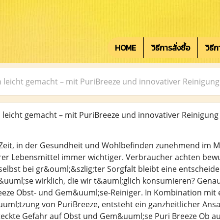
HOME
วิธีการสั่งซื้อ
วิธี
leicht gemacht – mit PuriBreeze und innovativer Reinigung
eicht gemacht – mit PuriBreeze und innovativer Reinigun
 Zeit, in der Gesundheit und Wohlbefinden zunehmend im Mit
rer Lebensmittel immer wichtiger. Verbraucher achten bew
 selbst bei gr&ouml;&szlig;ter Sorgfalt bleibt eine entschei
uml;se wirklich, die wir t&auml;glich konsumieren? Genau 
eeze Obst- und Gem&uuml;se-Reiniger. In Kombination mit e
uml;tzung von PuriBreeze, entsteht ein ganzheitlicher Ansa
rsteckte Gefahr auf Obst und Gem&uuml;se Puri Breeze Ob