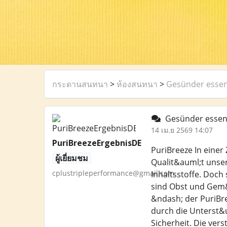
กระดานสนทนา
>
ห้องสนทนา
>
Gesünder essen 
Gesünder essen l
14 เม.ย 2569 14:07
PuriBreezeErgebnisDE
PuriBreeze In einer
ผู้เยี่ยมชม
Qualit&auml;t unse
cplustripleperformance@gmail.com
Inhaltsstoffe. Doch
sind Obst und Gem&u
&ndash; der PuriBr
durch die Unterst&u
Sicherheit. Die ve