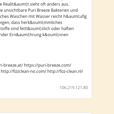
 Realit&auml;t sieht oft anders aus.
e unsichtbare Puri Breeze Bakterien und
iches Waschen mit Wasser reicht h&auml;ufig
 zeigen, dass herk&ouml;mmliches
toffe sind fettl&ouml;slich oder haften
esunder Ern&auml;hrung k&ouml;nnen
ri-breeze.at/ https://puri-breeze.com/
ttp://fizzclean-no.com/ http://fizz-clean.nl/
106.219.121.80