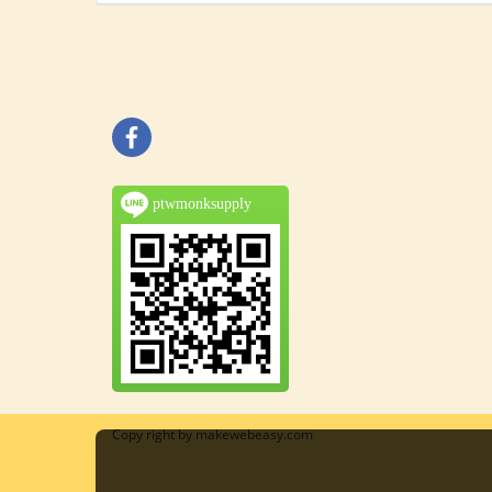
ptwmonksupply
Copy right by makewebeasy.com