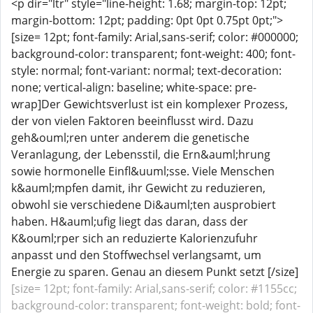
<p dir="ltr" style="line-height: 1.68; margin-top: 12pt;
margin-bottom: 12pt; padding: 0pt 0pt 0.75pt 0pt;">
[size= 12pt; font-family: Arial,sans-serif; color: #000000;
background-color: transparent; font-weight: 400; font-
style: normal; font-variant: normal; text-decoration:
none; vertical-align: baseline; white-space: pre-
wrap]Der Gewichtsverlust ist ein komplexer Prozess,
der von vielen Faktoren beeinflusst wird. Dazu
geh&ouml;ren unter anderem die genetische
Veranlagung, der Lebensstil, die Ern&auml;hrung
sowie hormonelle Einfl&uuml;sse. Viele Menschen
k&auml;mpfen damit, ihr Gewicht zu reduzieren,
obwohl sie verschiedene Di&auml;ten ausprobiert
haben. H&auml;ufig liegt das daran, dass der
K&ouml;rper sich an reduzierte Kalorienzufuhr
anpasst und den Stoffwechsel verlangsamt, um
Energie zu sparen. Genau an diesem Punkt setzt [/size]
[size= 12pt; font-family: Arial,sans-serif; color: #1155cc;
background-color: transparent; font-weight: bold; font-