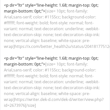
<p dir="ltr" style="line-height: 1.68; margin-top: 0pt;
margin-bottom: 0pt;">
[size= 10pt; font-family:
Arial,sans-serif; color: #1155cc; background-color:
#ffffff; font-weight: bold; font-style: normal; font-
variant: normal; text-decoration: underline; -webkit-
text-decoration-skip: none; text-decoration-skip-ink:
none; vertical-align: baseline; white-space: pre-
wrap]https://x.com/better_health2u/status/20418177512
<p dir="ltr" style="line-height: 1.68; margin-top: 0pt;
margin-bottom: 0pt;">
[size= 10pt; font-family:
Arial,sans-serif; color: #1155cc; background-color:
#ffffff; font-weight: bold; font-style: normal; font-
variant: normal; text-decoration: underline; -webkit-
text-decoration-skip: none; text-decoration-skip-ink:
none; vertical-align: baseline; white-space: pre-
wrap]https://writer.dek-d.com/dek-d/writer/view.php?
id=2673976[/size]