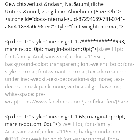
Gewichtsverlust &ndash; Nat&uuml;rliche
Unterst&uuml;tzung beim Abnehmen[/size]</h1>
<strong id="docs-internal-guid-87294689-7fff-0741-
a6d4-1833a0e96d50" style="font-weight: normal;">
<p dir="ltr" style="line-height: 1.7************998;
margin-top: 0pt; margin-bottom: 0pt;">
[size= 11pt;
font-family: Arial,sans-serif; color: #1155cc;
background-color: transparent; font-weight: bold; font-
style: normal; font-variant: normal; text-decoration:
underline; -webkit-text-decoration-skip: none; text-
decoration-skip-ink: none; vertical-align: baseline;
white-space: pre-
wrap]https://www.facebook.com/jarofixkaufen/[/size]
<p dir="ltr" style="line-height: 1.68; margin-top: 0pt;
margin-bottom: 0pt;">
[size= 11pt; font-family:
Arial,sans-serif; color: #1155cc; background-color:
#ffffff; font-weight: bold; font-style: normal; font-