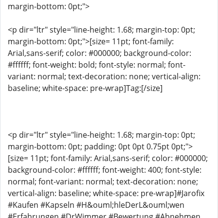
margin-bottom: 0pt;">
<p dir="ltr" style="line-height: 1.68; margin-top: 0pt;
margin-bottom: 0pt;">[size= 11pt; font-family:
Arial,sans-serif; color: #000000; background-color:
#ffffff; font-weight: bold; font-style: normal; font-
variant: normal; text-decoration: none; vertical-align:
baseline; white-space: pre-wrap]Tag:[/size]
<p dir="ltr" style="line-height: 1.68; margin-top: 0pt;
margin-bottom: 0pt; padding: 0pt 0pt 0.75pt 0pt;">
[size= 11pt; font-family: Arial,sans-serif; color: #000000;
background-color: #ffffff; font-weight: 400; font-style:
normal; font-variant: normal; text-decoration: none;
vertical-align: baseline; white-space: pre-wrap]#Jarofix
#Kaufen #Kapseln #H&ouml;hleDerL&ouml;wen
#Erfahrungen #DrWimmer #Bewertung #Abnehmen