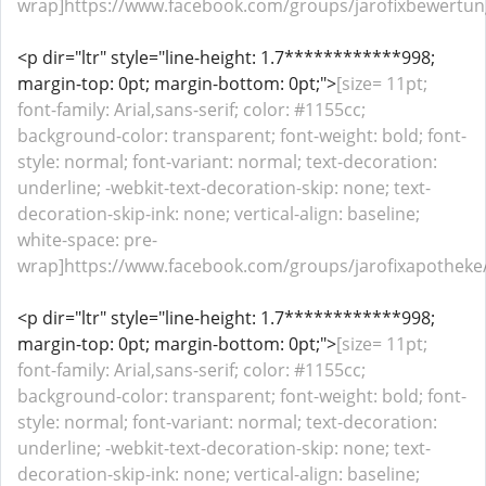
wrap]https://www.facebook.com/groups/jarofixbewertung
<p dir="ltr" style="line-height: 1.7************998;
margin-top: 0pt; margin-bottom: 0pt;">
[size= 11pt;
font-family: Arial,sans-serif; color: #1155cc;
background-color: transparent; font-weight: bold; font-
style: normal; font-variant: normal; text-decoration:
underline; -webkit-text-decoration-skip: none; text-
decoration-skip-ink: none; vertical-align: baseline;
white-space: pre-
wrap]https://www.facebook.com/groups/jarofixapotheke/[
<p dir="ltr" style="line-height: 1.7************998;
margin-top: 0pt; margin-bottom: 0pt;">
[size= 11pt;
font-family: Arial,sans-serif; color: #1155cc;
background-color: transparent; font-weight: bold; font-
style: normal; font-variant: normal; text-decoration:
underline; -webkit-text-decoration-skip: none; text-
decoration-skip-ink: none; vertical-align: baseline;