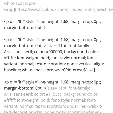
white-space: pre-
wrap]https://www.facebook.com/groups/jarofixgewichtsver
<p dir="ltr" style="line-height: 1.68; margin-top: 0pt;
margin-bottom: 0pt;">
<p dir="ltr" style="line-height: 1.68; margin-top: 0pt;
margin-bottom: 0pt;">[size= 11pt; font-family:
Arial,sans-serif; color: #000000; background-color:
#ffffff; font-weight: bold; font-style: normal; font-
variant: normal; text-decoration: none; vertical-align:
baseline; white-space: pre-wrap]Pinterest:[/size]
<p dir="ltr" style="line-height: 1.68; margin-top: 0pt;
margin-bottom: 0pt;">
[size= 11pt; font-family:
Arial,sans-serif; color: #1155cc; background-color:
#ffffff; font-weight: bold; font-style: normal; font-
variant: normal; text-decoration: underline; -webkit-
text-decoration-skip: none; text-decoration-skip-ink: