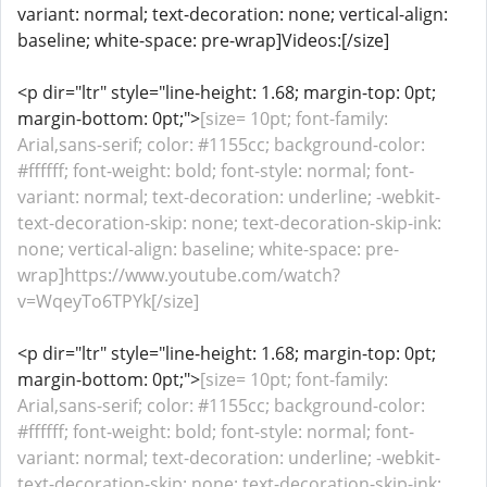
variant: normal; text-decoration: none; vertical-align:
baseline; white-space: pre-wrap]Videos:[/size]
<p dir="ltr" style="line-height: 1.68; margin-top: 0pt;
margin-bottom: 0pt;">
[size= 10pt; font-family:
Arial,sans-serif; color: #1155cc; background-color:
#ffffff; font-weight: bold; font-style: normal; font-
variant: normal; text-decoration: underline; -webkit-
text-decoration-skip: none; text-decoration-skip-ink:
none; vertical-align: baseline; white-space: pre-
wrap]https://www.youtube.com/watch?
v=WqeyTo6TPYk[/size]
<p dir="ltr" style="line-height: 1.68; margin-top: 0pt;
margin-bottom: 0pt;">
[size= 10pt; font-family:
Arial,sans-serif; color: #1155cc; background-color:
#ffffff; font-weight: bold; font-style: normal; font-
variant: normal; text-decoration: underline; -webkit-
text-decoration-skip: none; text-decoration-skip-ink: