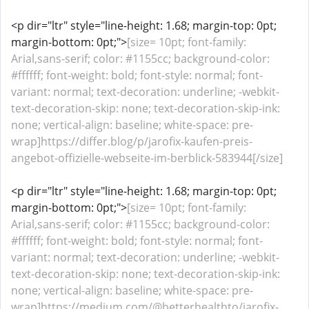
<p dir="ltr" style="line-height: 1.68; margin-top: 0pt;
margin-bottom: 0pt;">
[size= 10pt; font-family:
Arial,sans-serif; color: #1155cc; background-color:
#ffffff; font-weight: bold; font-style: normal; font-
variant: normal; text-decoration: underline; -webkit-
text-decoration-skip: none; text-decoration-skip-ink:
none; vertical-align: baseline; white-space: pre-
wrap]https://differ.blog/p/jarofix-kaufen-preis-
angebot-offizielle-webseite-im-berblick-583944[/size]
<p dir="ltr" style="line-height: 1.68; margin-top: 0pt;
margin-bottom: 0pt;">
[size= 10pt; font-family:
Arial,sans-serif; color: #1155cc; background-color:
#ffffff; font-weight: bold; font-style: normal; font-
variant: normal; text-decoration: underline; -webkit-
text-decoration-skip: none; text-decoration-skip-ink:
none; vertical-align: baseline; white-space: pre-
wrap]https://medium.com/@betterhealthto/jarofix-