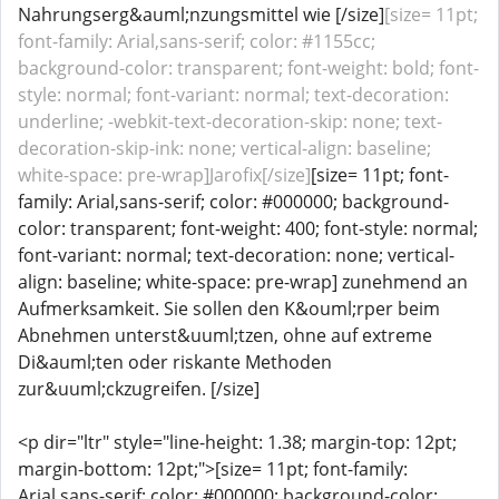
Nahrungserg&auml;nzungsmittel wie [/size]
[size= 11pt;
font-family: Arial,sans-serif; color: #1155cc;
background-color: transparent; font-weight: bold; font-
style: normal; font-variant: normal; text-decoration:
underline; -webkit-text-decoration-skip: none; text-
decoration-skip-ink: none; vertical-align: baseline;
white-space: pre-wrap]Jarofix[/size]
[size= 11pt; font-
family: Arial,sans-serif; color: #000000; background-
color: transparent; font-weight: 400; font-style: normal;
font-variant: normal; text-decoration: none; vertical-
align: baseline; white-space: pre-wrap] zunehmend an
Aufmerksamkeit. Sie sollen den K&ouml;rper beim
Abnehmen unterst&uuml;tzen, ohne auf extreme
Di&auml;ten oder riskante Methoden
zur&uuml;ckzugreifen. [/size]
<p dir="ltr" style="line-height: 1.38; margin-top: 12pt;
margin-bottom: 12pt;">[size= 11pt; font-family:
Arial,sans-serif; color: #000000; background-color: