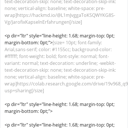
text-decoration-skip: none; text-decoration-skip-ink:
none; vertical-align: baseline; white-space: pre-
wrap]https://hackmd.io/@L1mJvggaToKSQWYKG8S-
Vg/JarofixKapselnErfahrungen[/size]
<p dir="ltr" style="line-height: 1.68; margin-top: 0pt;
margin-bottom: 0pt;">
[size= 10pt; font-family:
Arial,sans-serif; color: #1155cc; background-color:
#ffffff; font-weight: bold; font-style: normal; font-
variant: normal; text-decoration: underline; -webkit-
text-decoration-skip: none; text-decoration-skip-ink:
none; vertical-align: baseline; white-space: pre-
wrap]https://colab.research.google.com/drive/19v968
usp=sharing[/size]
<p dir="ltr" style="line-height: 1.68; margin-top: 0pt;
margin-bottom: 0pt;">
<p dir="ltr" style="line-height: 1.68; margin-top: 0pt;