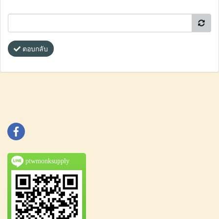
ตอบกลับ
ptwmonksupply