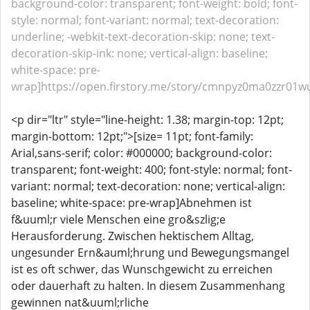
background-color: transparent; font-weight: bold; font-
style: normal; font-variant: normal; text-decoration:
underline; -webkit-text-decoration-skip: none; text-
decoration-skip-ink: none; vertical-align: baseline;
white-space: pre-
wrap]https://open.firstory.me/story/cmnpyz0ma0zzr01wu
<p dir="ltr" style="line-height: 1.38; margin-top: 12pt;
margin-bottom: 12pt;">[size= 11pt; font-family:
Arial,sans-serif; color: #000000; background-color:
transparent; font-weight: 400; font-style: normal; font-
variant: normal; text-decoration: none; vertical-align:
baseline; white-space: pre-wrap]Abnehmen ist
f&uuml;r viele Menschen eine gro&szlig;e
Herausforderung. Zwischen hektischem Alltag,
ungesunder Ern&auml;hrung und Bewegungsmangel
ist es oft schwer, das Wunschgewicht zu erreichen
oder dauerhaft zu halten. In diesem Zusammenhang
gewinnen nat&uuml;rliche