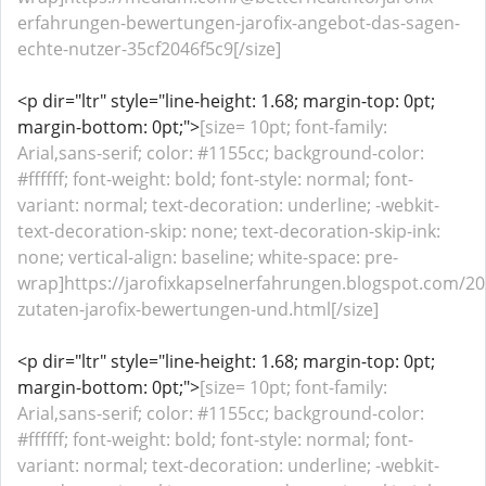
erfahrungen-bewertungen-jarofix-angebot-das-sagen-
echte-nutzer-35cf2046f5c9[/size]
<p dir="ltr" style="line-height: 1.68; margin-top: 0pt;
margin-bottom: 0pt;">
[size= 10pt; font-family:
Arial,sans-serif; color: #1155cc; background-color:
#ffffff; font-weight: bold; font-style: normal; font-
variant: normal; text-decoration: underline; -webkit-
text-decoration-skip: none; text-decoration-skip-ink:
none; vertical-align: baseline; white-space: pre-
wrap]https://jarofixkapselnerfahrungen.blogspot.com/202
zutaten-jarofix-bewertungen-und.html[/size]
<p dir="ltr" style="line-height: 1.68; margin-top: 0pt;
margin-bottom: 0pt;">
[size= 10pt; font-family:
Arial,sans-serif; color: #1155cc; background-color:
#ffffff; font-weight: bold; font-style: normal; font-
variant: normal; text-decoration: underline; -webkit-