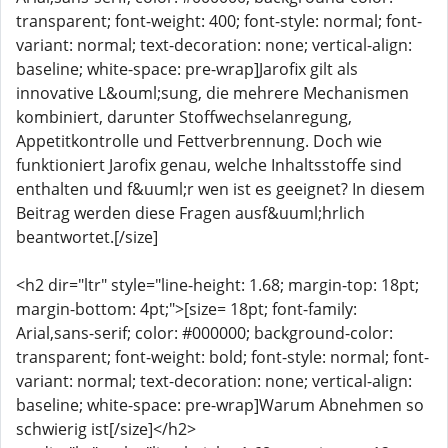
transparent; font-weight: 400; font-style: normal; font-
variant: normal; text-decoration: none; vertical-align:
baseline; white-space: pre-wrap]Jarofix gilt als
innovative L&ouml;sung, die mehrere Mechanismen
kombiniert, darunter Stoffwechselanregung,
Appetitkontrolle und Fettverbrennung. Doch wie
funktioniert Jarofix genau, welche Inhaltsstoffe sind
enthalten und f&uuml;r wen ist es geeignet? In diesem
Beitrag werden diese Fragen ausf&uuml;hrlich
beantwortet.[/size]
<h2 dir="ltr" style="line-height: 1.68; margin-top: 18pt;
margin-bottom: 4pt;">[size= 18pt; font-family:
Arial,sans-serif; color: #000000; background-color:
transparent; font-weight: bold; font-style: normal; font-
variant: normal; text-decoration: none; vertical-align:
baseline; white-space: pre-wrap]Warum Abnehmen so
schwierig ist[/size]</h2>