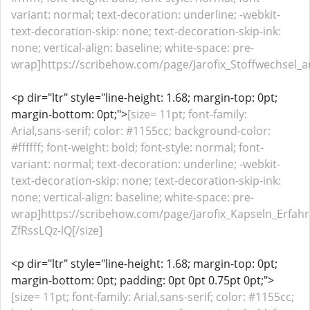
variant: normal; text-decoration: underline; -webkit-
text-decoration-skip: none; text-decoration-skip-ink:
none; vertical-align: baseline; white-space: pre-
wrap]https://scribehow.com/page/Jarofix_Stoffwechsel
<p dir="ltr" style="line-height: 1.68; margin-top: 0pt;
margin-bottom: 0pt;">
[size= 11pt; font-family:
Arial,sans-serif; color: #1155cc; background-color:
#ffffff; font-weight: bold; font-style: normal; font-
variant: normal; text-decoration: underline; -webkit-
text-decoration-skip: none; text-decoration-skip-ink:
none; vertical-align: baseline; white-space: pre-
wrap]https://scribehow.com/page/Jarofix_Kapseln_Erfa
ZfRssLQz-lQ[/size]
<p dir="ltr" style="line-height: 1.68; margin-top: 0pt;
margin-bottom: 0pt; padding: 0pt 0pt 0.75pt 0pt;">
[size= 11pt; font-family: Arial,sans-serif; color: #1155cc;