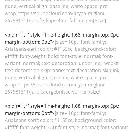
none; vertical-align: baseline; white-space: pre-
wrap]https://soundcloud.com/aryan-miglani-
267981311/jarofix-kapseln-erfahrungen[/size]
<p dir="ltr" style="line-height: 1.68; margin-top: 0pt;
margin-bottom: 0pt;">
[size= 10pt; font-family:
Arial,sans-serif; color: #1155cc; background-color:
#ffffff; font-weight: bold; font-style: normal; font-
variant: normal; text-decoration: underline; -webkit-
text-decoration-skip: none; text-decoration-skip-ink:
none; vertical-align: baseline; white-space: pre-
wrap]https://soundcloud.com/aryan-miglani-
267981311/jarofix-ergebnisse-vorher[/size]
<p dir="ltr" style="line-height: 1.68; margin-top: 0pt;
margin-bottom: 0pt;">
[size= 10pt; font-family:
Arial,sans-serif; color: #1155cc; background-color:
#ffffff; font-weight: 400; font-style: normal; font-variant: