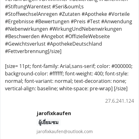
#StiftungWarentest #Seri&ouml;s
#StoffwechselAnregen #Zutaten #Apotheke #Vorteile
#Ergebnisse #Bewertungen #Preis #Test #Anwendung
#Nebenwirkungen #WirkungUndNebenwirkungen
#Beschwerden #Angebot #OffizielleWebseite
#Gewichtsverlust #ApothekeDeutschland
#Fettverbrennung[/size]
[size= 11pt; font-family: Arial,sans-serif; color: #000000;
background-color: #ffffff; font-weight: 400; font-style:
normal; font-variant: normal; text-decoration: none;
vertical-align: baseline; white-space: pre-wrap] [/size]
27.6.241.124
jarofixkaufen
ผู้เยี่ยมชม
jarofixkaufen@outlook.com