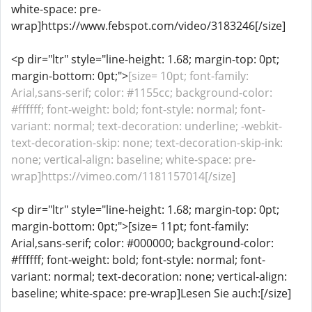
white-space: pre-
wrap]https://www.febspot.com/video/3183246[/size]
<p dir="ltr" style="line-height: 1.68; margin-top: 0pt;
margin-bottom: 0pt;">
[size= 10pt; font-family:
Arial,sans-serif; color: #1155cc; background-color:
#ffffff; font-weight: bold; font-style: normal; font-
variant: normal; text-decoration: underline; -webkit-
text-decoration-skip: none; text-decoration-skip-ink:
none; vertical-align: baseline; white-space: pre-
wrap]https://vimeo.com/1181157014[/size]
<p dir="ltr" style="line-height: 1.68; margin-top: 0pt;
margin-bottom: 0pt;">[size= 11pt; font-family:
Arial,sans-serif; color: #000000; background-color:
#ffffff; font-weight: bold; font-style: normal; font-
variant: normal; text-decoration: none; vertical-align:
baseline; white-space: pre-wrap]Lesen Sie auch:[/size]