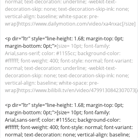
normal; text-decoration: underline; -webkit-text-
decoration-skip: none; text-decoration-skip-ink: none;
vertical-align: baseline; white-space: pre-
wrap]https://www.dailymotion.com/video/xa4nxac[/size]
<p dir="ltr" style="line-height: 1.68; margin-top: 0pt;
margin-bottom: 0pt;">
[size= 10pt; font-family:
Arial,sans-serif; color: #1155cc; background-color:
#ffffff; font-weight: 400; font-style: normal; font-variant:
normal; text-decoration: underline; -webkit-text-
decoration-skip: none; text-decoration-skip-ink: none;
vertical-align: baseline; white-space: pre-
wrap]https://www.bilibili.tv/en/video/4799130842307073[/
<p dir="ltr" style="line-height: 1.68; margin-top: 0pt;
margin-bottom: 0pt;">[size= 10pt; font-family:
Arial,sans-serif; color: #1155cc; background-color:
#ffffff; font-weight: 400; font-style: normal; font-variant:
normal; text-decoration: none; vertical-align: baseline;