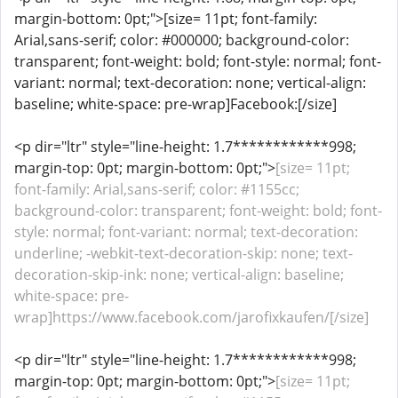
margin-bottom: 0pt;">[size= 11pt; font-family:
Arial,sans-serif; color: #000000; background-color:
transparent; font-weight: bold; font-style: normal; font-
variant: normal; text-decoration: none; vertical-align:
baseline; white-space: pre-wrap]Facebook:[/size]
<p dir="ltr" style="line-height: 1.7************998;
margin-top: 0pt; margin-bottom: 0pt;">
[size= 11pt;
font-family: Arial,sans-serif; color: #1155cc;
background-color: transparent; font-weight: bold; font-
style: normal; font-variant: normal; text-decoration:
underline; -webkit-text-decoration-skip: none; text-
decoration-skip-ink: none; vertical-align: baseline;
white-space: pre-
wrap]https://www.facebook.com/jarofixkaufen/[/size]
<p dir="ltr" style="line-height: 1.7************998;
margin-top: 0pt; margin-bottom: 0pt;">
[size= 11pt;