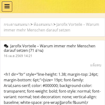
กระดานสนทนา
>
ห้องสนทนา
>
Jarofix Vorteile – Warum
immer mehr Menschen darauf setzen
Jarofix Vorteile – Warum immer mehr Menschen
darauf setzen
(71 อ่าน)
16 เม.ย 2569 14:21
แจ้งลบ
<h1 dir="ltr" style="line-height: 1.38; margin-top: 24pt;
margin-bottom: 6pt;">[size= 19pt; font-family:
Arial,sans-serif; color: #000000; background-color:
transparent; font-weight: bold; font-style: normal; font-
variant: normal; text-decoration: none; vertical-align:
baseline; white-space: pre-wrap]Jarofix f&uuml;r