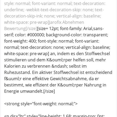
style: normal; font-variant: normal; text-decoration:
underline; -webkit-text-decoration-skip: none; text-
decoration-skip-ink: none; vertical-align: baseline;
white-space: pre-wrap]Jarofix Abnehmen
Bewertung[/size]
[size= 12pt; font-family: Arial,sans-
serif; color: #000000; background-color: transparent;
font-weight: 400; font-style: normal; font-variant:
normal; text-decoration: none; vertical-align: baseline;
white-space: pre-wrap] an, indem es den Stoffwechsel
stimulieren und dem K&ouml;rper helfen soll, mehr
Kalorien zu verbrennen &ndash; selbst im
Ruhezustand. Ein aktiver Stoffwechsel ist entscheidend
f&uuml;r eine effektive Gewichtsabnahme, da er
bestimmt, wie effizient der K&ouml;rper Nahrung in
Energie umwandelt.[/size]
<strong style="font-weight: normal;">
<p dir="ltr" style="line-height: 1.68; margin-top: 0pt;