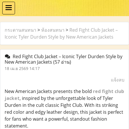
กระดานสนทนา
>
ห้องสนทนา
>
Red Fight Club Jacket –
Iconic Tyler Durden Style by New American Jackets
Red Fight Club Jacket – Iconic Tyler Durden Style by
New American Jackets
(57 อ่าน)
18 เม.ย 2569 14:17
แจ้งลบ
New American Jackets presents the bold
red fight club
jacket
, inspired by the unforgettable look of Tyler
Durden in the cult classic Fight Club. With its striking
red color and edgy leather design, this jacket is perfect
for fans who want a powerful, standout fashion
statement.