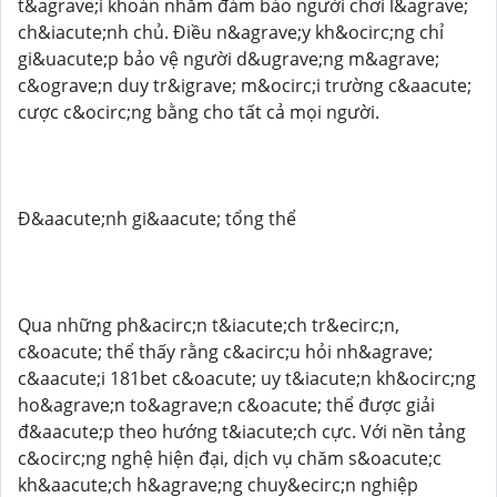
t&agrave;i khoản nhằm đảm bảo người chơi l&agrave;
ch&iacute;nh chủ. Điều n&agrave;y kh&ocirc;ng chỉ
gi&uacute;p bảo vệ người d&ugrave;ng m&agrave;
c&ograve;n duy tr&igrave; m&ocirc;i trường c&aacute;
cược c&ocirc;ng bằng cho tất cả mọi người.
Đ&aacute;nh gi&aacute; tổng thể
Qua những ph&acirc;n t&iacute;ch tr&ecirc;n,
c&oacute; thể thấy rằng c&acirc;u hỏi nh&agrave;
c&aacute;i 181bet c&oacute; uy t&iacute;n kh&ocirc;ng
ho&agrave;n to&agrave;n c&oacute; thể được giải
đ&aacute;p theo hướng t&iacute;ch cực. Với nền tảng
c&ocirc;ng nghệ hiện đại, dịch vụ chăm s&oacute;c
kh&aacute;ch h&agrave;ng chuy&ecirc;n nghiệp