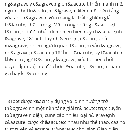
ng&agrave;y c&agrave;ng ph&aacute;t triển mạnh mẽ,
người chơi lu&ocirc;n t&igrave;m kiếm một nền tảng
vừa an to&agrave;n vừa mang lại trải nghiệm giải
tr&iacute; chất lượng. Một trong những c&aacute;i
t&ecirc;n được nhắc đến nhiều hiện nay ch&iacute;nh
l&agrave; 181bet. Tuy nhi&ecirc;n, c&acirc;u hỏi
m&agrave; nhiều người quan t&acirc;m vẫn l&agrave;:
nh&agrave; c&aacute;i 181bet c&oacute; uy t&iacute;n
kh&ocirc;ng? Đ&acirc;y l&agrave; yếu tố then chốt
quyết định việc người chơi c&oacute; n&ecirc;n tham
gia hay kh&ocirc;ng.
181bet được x&acirc;y dựng với định hướng trở
th&agrave;nh một nền tảng giải tr&iacute; trực tuyến
to&agrave;n diện, cung cấp nhiều loại h&igrave;nh
c&aacute; cược kh&aacute;c nhau như thể thao, casino
trực tuyến v&agrave; tr&ograve; chơi slot. Giao diện