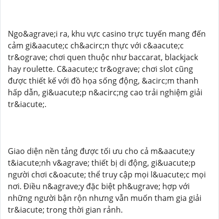
Ngo&agrave;i ra, khu vực casino trực tuyến mang đến
cảm gi&aacute;c ch&acirc;n thực với c&aacute;c
tr&ograve; chơi quen thuộc như baccarat, blackjack
hay roulette. C&aacute;c tr&ograve; chơi slot cũng
được thiết kế với đồ họa sống động, &acirc;m thanh
hấp dẫn, gi&uacute;p n&acirc;ng cao trải nghiệm giải
tr&iacute;.
Giao diện nền tảng được tối ưu cho cả m&aacute;y
t&iacute;nh v&agrave; thiết bị di động, gi&uacute;p
người chơi c&oacute; thể truy cập mọi l&uacute;c mọi
nơi. Điều n&agrave;y đặc biệt ph&ugrave; hợp với
những người bận rộn nhưng vẫn muốn tham gia giải
tr&iacute; trong thời gian rảnh.