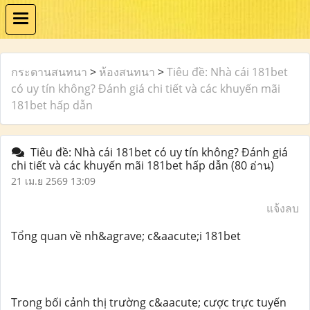
กระดานสนทนา
>
ห้องสนทนา
>
Tiêu đề: Nhà cái 181bet
có uy tín không? Đánh giá chi tiết và các khuyến mãi
181bet hấp dẫn
Tiêu đề: Nhà cái 181bet có uy tín không? Đánh giá
chi tiết và các khuyến mãi 181bet hấp dẫn
(80 อ่าน)
21 เม.ย 2569 13:09
แจ้งลบ
Tổng quan về nh&agrave; c&aacute;i 181bet
Trong bối cảnh thị trường c&aacute; cược trực tuyến