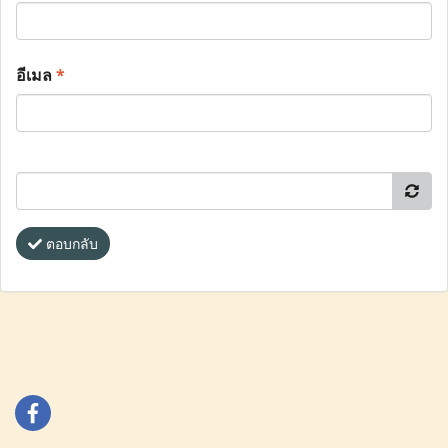
อีเมล
*
ตอบกลับ