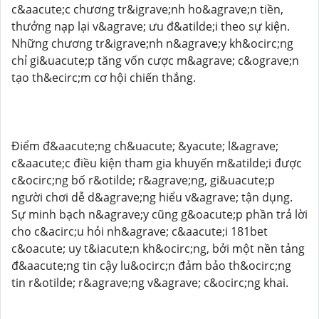
c&aacute;c chương tr&igrave;nh ho&agrave;n tiền,
thưởng nạp lại v&agrave; ưu đ&atilde;i theo sự kiện.
Những chương tr&igrave;nh n&agrave;y kh&ocirc;ng
chỉ gi&uacute;p tăng vốn cược m&agrave; c&ograve;n
tạo th&ecirc;m cơ hội chiến thắng.
Điểm đ&aacute;ng ch&uacute; &yacute; l&agrave;
c&aacute;c điều kiện tham gia khuyến m&atilde;i được
c&ocirc;ng bố r&otilde; r&agrave;ng, gi&uacute;p
người chơi dễ d&agrave;ng hiểu v&agrave; tận dụng.
Sự minh bạch n&agrave;y cũng g&oacute;p phần trả lời
cho c&acirc;u hỏi nh&agrave; c&aacute;i 181bet
c&oacute; uy t&iacute;n kh&ocirc;ng, bởi một nền tảng
đ&aacute;ng tin cậy lu&ocirc;n đảm bảo th&ocirc;ng
tin r&otilde; r&agrave;ng v&agrave; c&ocirc;ng khai.