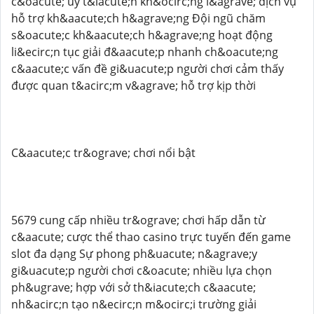
c&oacute; uy t&iacute;n kh&ocirc;ng l&agrave; dịch vụ
hỗ trợ kh&aacute;ch h&agrave;ng Đội ngũ chăm
s&oacute;c kh&aacute;ch h&agrave;ng hoạt động
li&ecirc;n tục giải đ&aacute;p nhanh ch&oacute;ng
c&aacute;c vấn đề gi&uacute;p người chơi cảm thấy
được quan t&acirc;m v&agrave; hỗ trợ kịp thời
C&aacute;c tr&ograve; chơi nổi bật
5679 cung cấp nhiều tr&ograve; chơi hấp dẫn từ
c&aacute; cược thể thao casino trực tuyến đến game
slot đa dạng Sự phong ph&uacute; n&agrave;y
gi&uacute;p người chơi c&oacute; nhiều lựa chọn
ph&ugrave; hợp với sở th&iacute;ch c&aacute;
nh&acirc;n tạo n&ecirc;n m&ocirc;i trường giải