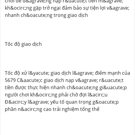
chơi dễ d&agrave;ng nạp r&uacute;t tiền m&agrave;
kh&ocirc;ng gặp trở ngại đảm bảo sự tiện lợi v&agrave;
nhanh ch&oacute;ng trong giao dịch
Tốc độ giao dịch
Tốc độ xử l&yacute; giao dịch l&agrave; điểm mạnh của
5679 C&aacute;c giao dịch nạp v&agrave; r&uacute;t
tiền được thực hiện nhanh ch&oacute;ng gi&uacute;p
người chơi kh&ocirc;ng phải chờ đợi l&acirc;u
Đ&acirc;y l&agrave; yếu tố quan trọng g&oacute;p
phần n&acirc;ng cao trải nghiệm tổng thể