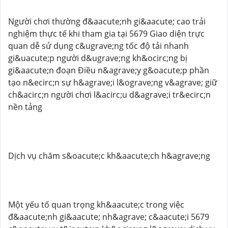
Người chơi thường đ&aacute;nh gi&aacute; cao trải
nghiệm thực tế khi tham gia tại 5679 Giao diện trực
quan dễ sử dụng c&ugrave;ng tốc độ tải nhanh
gi&uacute;p người d&ugrave;ng kh&ocirc;ng bị
gi&aacute;n đoạn Điều n&agrave;y g&oacute;p phần
tạo n&ecirc;n sự h&agrave;i l&ograve;ng v&agrave; giữ
ch&acirc;n người chơi l&acirc;u d&agrave;i tr&ecirc;n
nền tảng
Dịch vụ chăm s&oacute;c kh&aacute;ch h&agrave;ng
Một yếu tố quan trọng kh&aacute;c trong việc
đ&aacute;nh gi&aacute; nh&agrave; c&aacute;i 5679