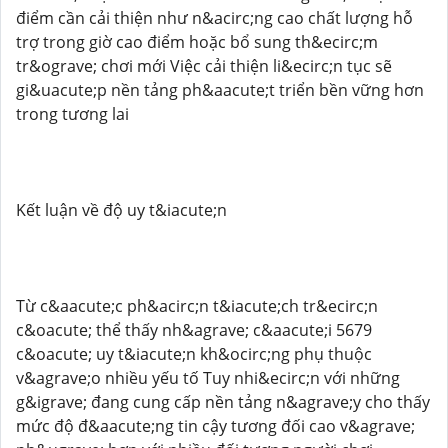
điểm cần cải thiện như n&acirc;ng cao chất lượng hỗ
trợ trong giờ cao điểm hoặc bổ sung th&ecirc;m
tr&ograve; chơi mới Việc cải thiện li&ecirc;n tục sẽ
gi&uacute;p nền tảng ph&aacute;t triển bền vững hơn
trong tương lai
Kết luận về độ uy t&iacute;n
Từ c&aacute;c ph&acirc;n t&iacute;ch tr&ecirc;n
c&oacute; thể thấy nh&agrave; c&aacute;i 5679
c&oacute; uy t&iacute;n kh&ocirc;ng phụ thuộc
v&agrave;o nhiều yếu tố Tuy nhi&ecirc;n với những
g&igrave; đang cung cấp nền tảng n&agrave;y cho thấy
mức độ đ&aacute;ng tin cậy tương đối cao v&agrave;