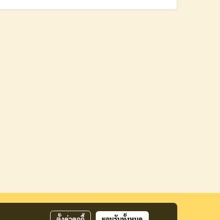
ตั้งค่าคุกกี้
ยอมรับทั้งหมด