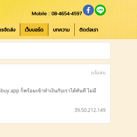
Mobile : 08-4654-4597
การจัดส่ง
เว็บบอร์ด
บทความ
ติดต่อเรา
แจ้งลบ
buy app ก็พร้อมเข้าทำเงินกับเราได้ทันที ไม่มี
39.50.212.149