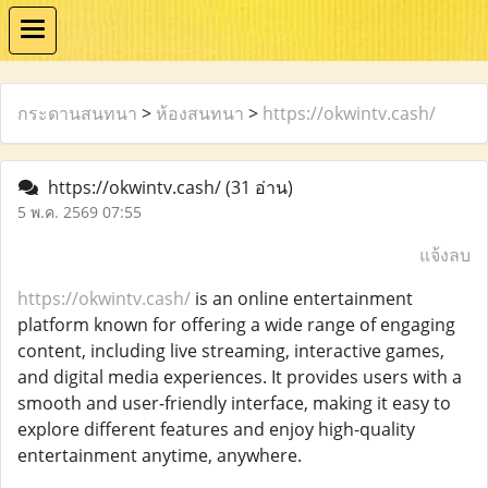
กระดานสนทนา
>
ห้องสนทนา
>
https://okwintv.cash/
https://okwintv.cash/
(31 อ่าน)
5 พ.ค. 2569 07:55
แจ้งลบ
https://okwintv.cash/
is an online entertainment
platform known for offering a wide range of engaging
content, including live streaming, interactive games,
and digital media experiences. It provides users with a
smooth and user-friendly interface, making it easy to
explore different features and enjoy high-quality
entertainment anytime, anywhere.