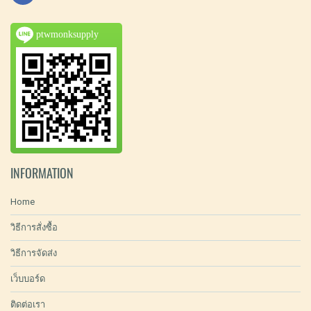
ptwmonksupply
INFORMATION
Home
วิธีการสั่งซื้อ
วิธีการจัดส่ง
เว็บบอร์ด
ติดต่อเรา