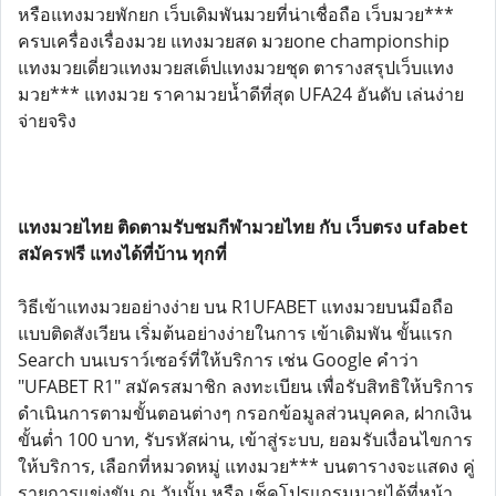
หรือแทงมวยพักยก เว็บเดิมพันมวยที่น่าเชื่อถือ เว็บมวย***
ครบเครื่องเรื่องมวย แทงมวยสด มวยone championship
แทงมวยเดี่ยวแทงมวยสเต็ปแทงมวยชุด ตารางสรุปเว็บแทง
มวย*** แทงมวย ราคามวยน้ำดีที่สุด UFA24 อันดับ เล่นง่าย
จ่ายจริง
แทงมวยไทย ติดตามรับชมกีฬามวยไทย กับ เว็บตรง ufabet
สมัครฟรี แทงได้ที่บ้าน ทุกที่
วิธีเข้าแทงมวยอย่างง่าย บน R1UFABET แทงมวยบนมือถือ
แบบติดสังเวียน เริ่มต้นอย่างง่ายในการ เข้าเดิมพัน ขั้นแรก
Search บนเบราว์เซอร์ที่ให้บริการ เช่น Google คำว่า
"UFABET R1" สมัครสมาชิก ลงทะเบียน เพื่อรับสิทธิให้บริการ
ดำเนินการตามขั้นตอนต่างๆ กรอกข้อมูลส่วนบุคคล, ฝากเงิน
ขั้นต่ำ 100 บาท, รับรหัสผ่าน, เข้าสู่ระบบ, ยอมรับเงื่อนไขการ
ให้บริการ, เลือกที่หมวดหมู่ แทงมวย*** บนตารางจะแสดง คู่
รายการแข่งขัน ณ วันนั้น หรือ เช็คโปรแกรมมวยได้ที่หน้า