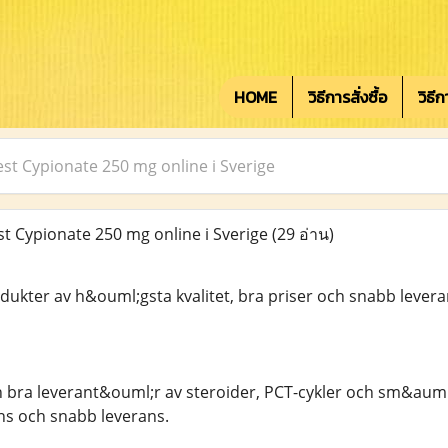
HOME
วิธีการสั่งซื้อ
วิธี
est Cypionate 250 mg online i Sverige
st Cypionate 250 mg online i Sverige
(29 อ่าน)
kter av h&ouml;gsta kvalitet, bra priser och snabb levera
n bra leverant&ouml;r av steroider, PCT-cykler och sm&auml
ans och snabb leverans.