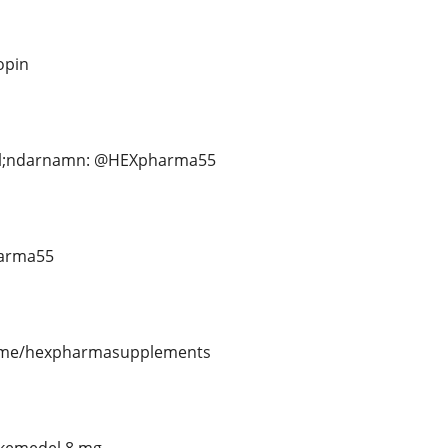
opin
l;ndarnamn: @HEXpharma55
harma55
/t.me/hexpharmasupplements