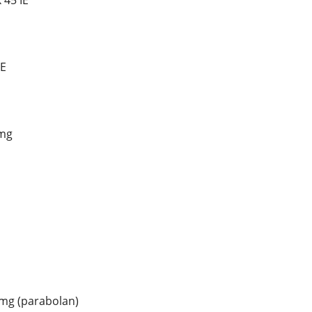
 45 IE
IE
 mg
mg (parabolan)