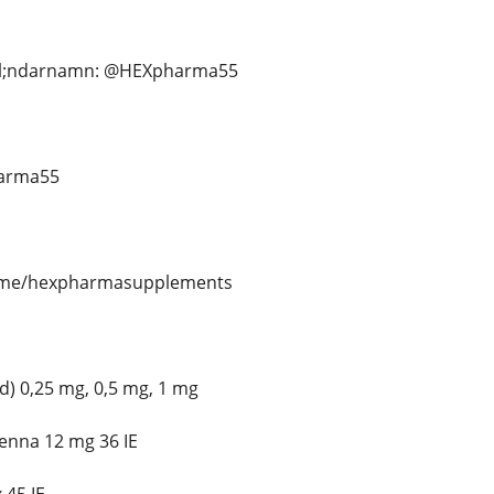
l;ndarnamn: @HEXpharma55
harma55
/t.me/hexpharmasupplements
) 0,25 mg, 0,5 mg, 1 mg
enna 12 mg 36 IE