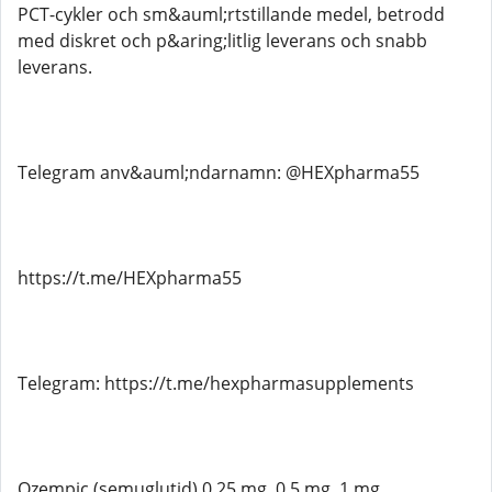
PCT-cykler och sm&auml;rtstillande medel, betrodd
med diskret och p&aring;litlig leverans och snabb
leverans.
Telegram anv&auml;ndarnamn: @HEXpharma55
https://t.me/HEXpharma55
Telegram: https://t.me/hexpharmasupplements
Ozempic (semuglutid) 0,25 mg, 0,5 mg, 1 mg