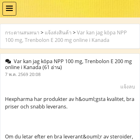
กระดานสนทนา
>
แจ้งส่งสินค้า
>
Var kan jag köpa NPP
100 mg, Trenbolon E 200 mg online i Kanada
Var kan jag köpa NPP 100 mg, Trenbolon E 200 mg
online i Kanada
(61 อ่าน)
7 พ.ค. 2569 20:08
แจ้งลบ
Hexpharma har produkter av h&ouml;gsta kvalitet, bra
priser och snabb leverans.
Om du letar efter en bra leverant&ouml;r av steroider,