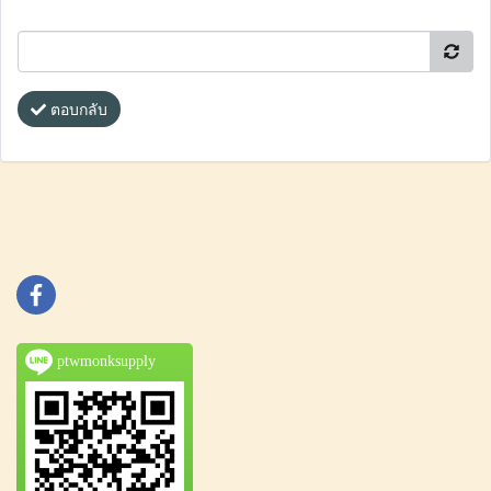
ตอบกลับ
ptwmonksupply