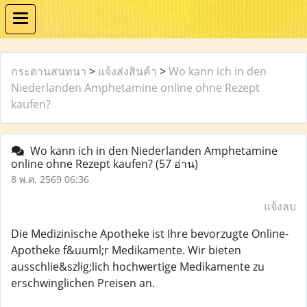
กระดานสนทนา
>
แจ้งส่งสินค้า
>
Wo kann ich in den
Niederlanden Amphetamine online ohne Rezept
kaufen?
Wo kann ich in den Niederlanden Amphetamine
online ohne Rezept kaufen?
(57 อ่าน)
8 พ.ค. 2569 06:36
แจ้งลบ
Die Medizinische Apotheke ist Ihre bevorzugte Online-
Apotheke f&uuml;r Medikamente. Wir bieten
ausschlie&szlig;lich hochwertige Medikamente zu
erschwinglichen Preisen an.