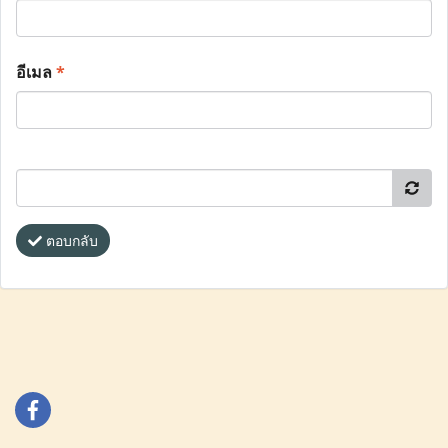
อีเมล
*
ตอบกลับ