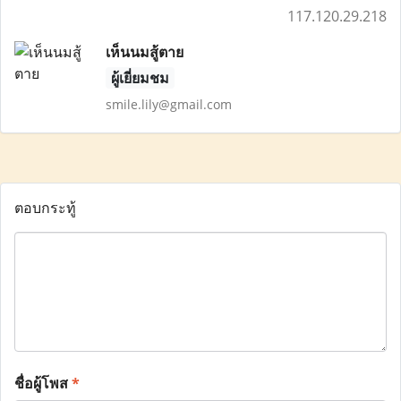
117.120.29.218
เห็นนมสู้ตาย
ผู้เยี่ยมชม
smile.lily@gmail.com
ตอบกระทู้
ชื่อผู้โพส
*