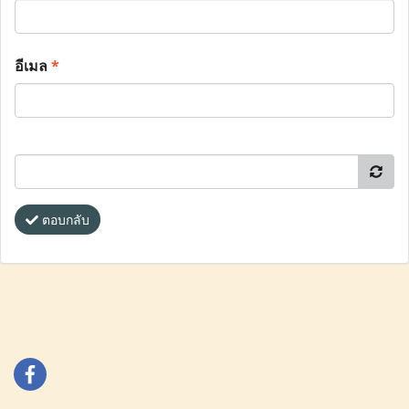
อีเมล
*
ตอบกลับ