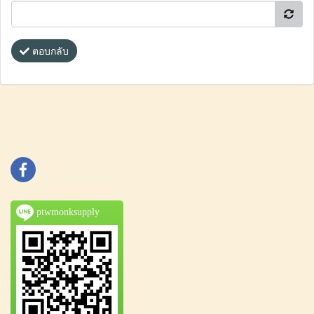
ตอบกลับ
ptwmonksupply