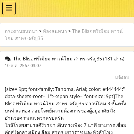
กระดานสนทนา
>
ห้องสนทนา
>
The Blisz พรีเมี่ยม ทาวน์
โฮม สาทร-จรัญ35
The Blisz พรีเมี่ยม ทาวน์โฮม สาทร-จรัญ35
(181 อ่าน)
10 ส.ค. 2567 03:07
แจ้งลบ
[size= 9pt; font-family: Tahoma, Arial; color: #444444;"
data-sheets-root="1"><span style="font-size: 9pt]The
Blisz พรีเมี่ยม ทาวน์โฮม สาทร-จรัญ35 ทาวน์โฮม 3 ชั้นครึ่ง
บนทำเลทอง ตอบโจทย์ความต้องการของผู้อยู่อาศัย สิ่ง
อำนวยความสะดวกครบครัน
ใกล้โรงพยาบาลศิริราชฯ เดินทางเพียง 7 นาที สามารถเชื่อม
ต่อสู่ใจกลางเมือง สีลม สาทร เยาวราช และหัวลําโพง