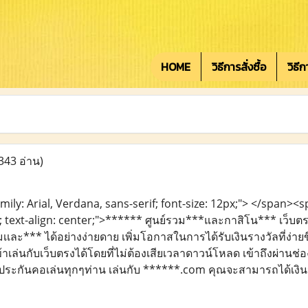
HOME
วิธีการสั่งซื้อ
วิธี
343 อ่าน)
mily: Arial, Verdana, sans-serif; font-size: 12px;"> </span><s
px; text-align: center;">****** ศูนย์รวม***และกาสิโน*** เว็บต
ละ*** ได้อย่างง่ายดาย เพิ่มโอกาสในการได้รับเงินรางวัลที่ง่ายขึ้
าเล่นกับเว็บตรงได้โดยที่ไม่ต้องเสียเวลาดาวน์โหลด เข้าถึงผ่านช่
บประกันคอเล่นทุกๆท่าน เล่นกับ ******.com คุณจะสามารถได้เงินจ