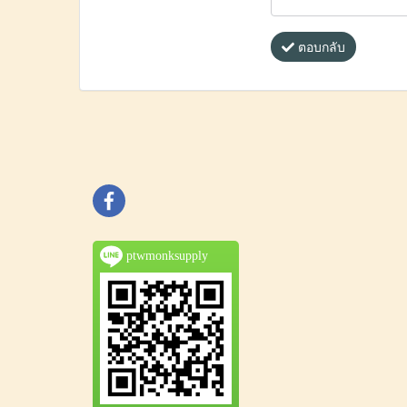
ตอบกลับ
ptwmonksupply