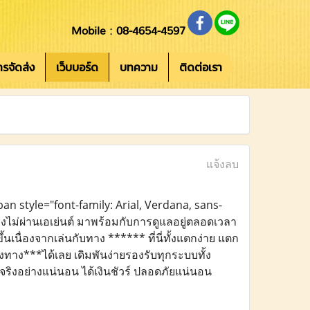
Mobile : 08-4654-4597
การจัดส่ง
เว็บบอร์ด
บทความ
ติดต่อเรา
แจ้งลบ
pan style="font-family: Arial, Verdana, sans-
รงไม่ผ่านเอเย่นต์ มาพร้อมกับการดูแลอยู่ตลอดเวลา
นเนื่องจากเล่นกับทาง ****** ที่นี่ทั้งแตกง่าย แตก
องทาง***ได้เลย เดิมพันง่ายรองรับทุกระบบทั้ง
ริงอย่างแน่นอน ได้เงินชัวร์ ปลอดภัยแน่นอน