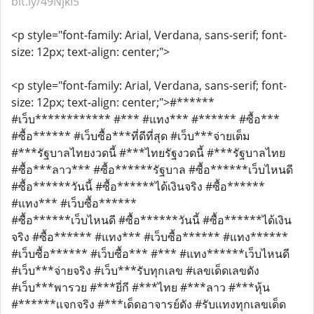
bit.ly/49NjkI5
<p style="font-family: Arial, Verdana, sans-serif; font-
size: 12px; text-align: center;">
<p style="font-family: Arial, Verdana, sans-serif; font-
size: 12px; text-align: center;">#******
#เว็บ************ #*** #แทง*** #****** #ซื้อ***
#ซื้อ****** #เว็บซื้อ***ที่ดีที่สุด #เว็บ***จ่ายเต็ม
#***รัฐบาลไทยงวดนี้ #***ไทยรัฐงวดนี้ #***รัฐบาลไทย
#ซื้อ***ลาว*** #ซื้อ******รัฐบาล #ซื้อ******เว็บไหนดี
#ซื้อ******วันนี้ #ซื้อ******ได้เงินจริง #ซื้อ******
#แทง*** #เว็บซื้อ******
#ซื้อ******เว็บไหนดี #ซื้อ******วันนี้ #ซื้อ******ได้เงิน
จริง #ซื้อ****** #แทง*** #เว็บซื้อ****** #แทง******
#เว็บซื้อ****** #เว็บซื้อ*** #*** #แทง******เว็บไหนดี
#เว็บ***จ่ายจริง #เว็บ***รับทุกเลข #เลขเด็ดเลขดัง
#เว็บ***พารวย #***ยี่กี #***ไทย #***ลาว #***หุ้น
#******เเจกจริง #***เด็ดอาจารย์ดัง #รับเเทงทุกเลขเด็ด