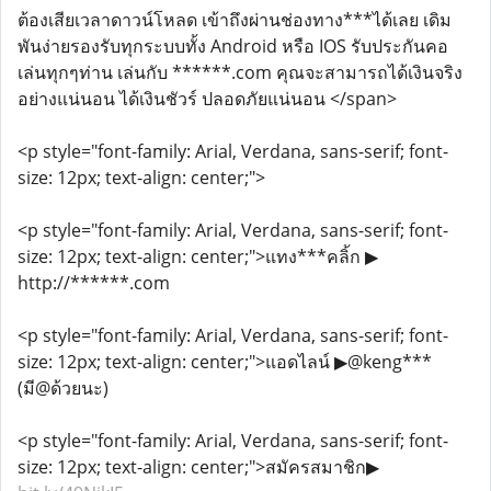
ต้องเสียเวลาดาวน์โหลด เข้าถึงผ่านช่องทาง***ได้เลย เดิม
พันง่ายรองรับทุกระบบทั้ง Android หรือ IOS รับประกันคอ
เล่นทุกๆท่าน เล่นกับ ******.com คุณจะสามารถได้เงินจริง
อย่างแน่นอน ได้เงินชัวร์ ปลอดภัยแน่นอน </span>
<p style="font-family: Arial, Verdana, sans-serif; font-
size: 12px; text-align: center;">
<p style="font-family: Arial, Verdana, sans-serif; font-
size: 12px; text-align: center;">แทง***คลิ้ก ▶
http://******.com
<p style="font-family: Arial, Verdana, sans-serif; font-
size: 12px; text-align: center;">แอดไลน์ ▶@keng***
(มี@ด้วยนะ)
<p style="font-family: Arial, Verdana, sans-serif; font-
size: 12px; text-align: center;">สมัครสมาชิก▶