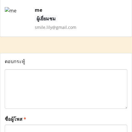
me
ผู้เยี่ยมชม
smile.lily@gmail.com
ตอบกระทู้
ชื่อผู้โพส
*