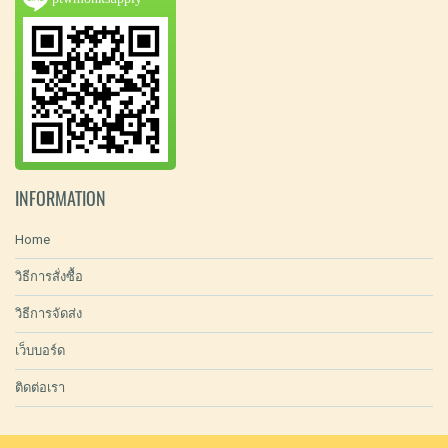
INFORMATION
Home
วิธีการสั่งซื้อ
วิธีการจัดส่ง
เว็บบอร์ด
ติดต่อเรา