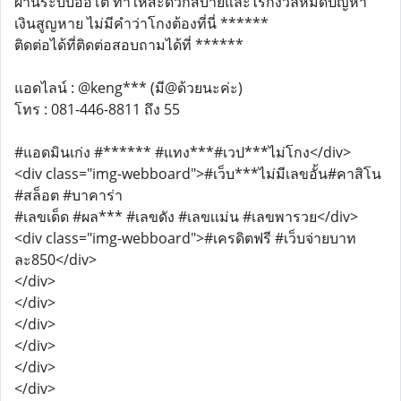
ผ่านระบบออโต้ ทำให้สะดวกสบายและไร้กังวลหมดปัญหา
เงินสูญหาย ไม่มีคำว่าโกงต้องที่นี่ ******
ติดต่อได้ที่ติดต่อสอบถามได้ที่ ******
แอดไลน์ : @keng*** (มี@ด้วยนะค่ะ)
โทร : 081-446-8811 ถึง 55
#แอดมินเก่ง #****** #แทง***#เวป***ไม่โกง</div>
<div class="img-webboard">#เว็บ***ไม่มีเลขอั้น#คาสิโน
#สล็อต #บาคาร่า
#เลขเด็ด #ผล*** #เลขดัง #เลขเเม่น #เลขพารวย</div>
<div class="img-webboard">#เครดิตฟรี #เว็บจ่ายบาท
ละ850</div>
</div>
</div>
</div>
</div>
</div>
</div>