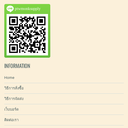
ptwmonksupply
INFORMATION
Home
วิธีการสั่งซื้อ
วิธีการจัดส่ง
เว็บบอร์ด
ติดต่อเรา