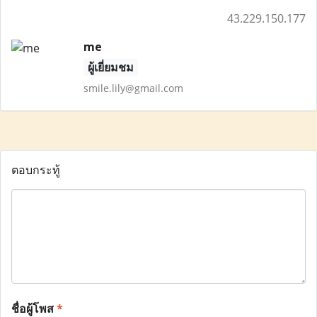
43.229.150.177
me
ผู้เยี่ยมชม
smile.lily@gmail.com
ตอบกระทู้
ชื่อผู้โพส
*