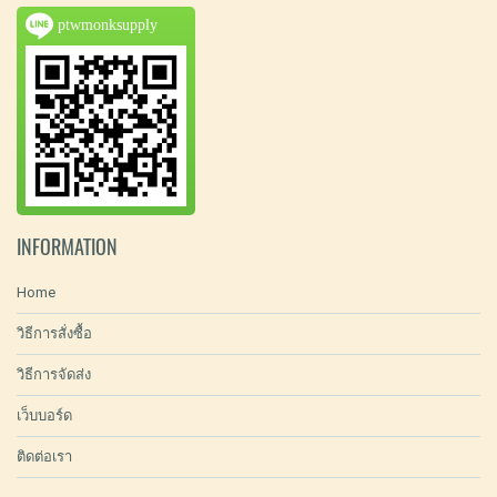
ptwmonksupply
INFORMATION
Home
วิธีการสั่งซื้อ
วิธีการจัดส่ง
เว็บบอร์ด
ติดต่อเรา