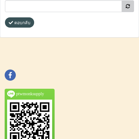
ตอบกลับ
ptwmonksupply