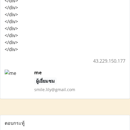
</div>
</div>
</div>
</div>
</div>
</div>
</div>
</div>
43.229.150.177
me
ผู้เยี่ยมชม
smile.lily@gmail.com
ตอบกระทู้