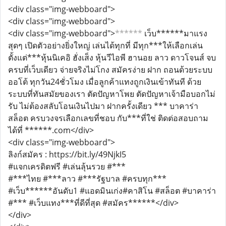
<div class="img-webboard">
<div class="img-webboard">
<div class="img-webboard">
******
เว็บ******มาแรง
สุดๆ เปิดตัวอย่างยิ่งใหญ่ เล่นได้ทุกที่ มีทุก***ให้เลือกเล่น
ตั้งแต่***หุ้นนิเคอิ ฮั่งเส็ง หุ้นวีไอพี ฮานอย ลาว ดาวโจนส์ จบ
ครบที่เว็บเดียว จ่ายจริงไม่โกง สมัครง่าย ฝาก ถอนด้วยระบบ
ออโต้ ทุกวัน24ชั่วโมง เมื่อลูกค้าแทงถูกเงินเข้าทันที ด้วย
ระบบที่ทันสมัยของเรา ตัดปัญหาโพย ตัดปัญหาเจ้ามือบอกไม่
รับ ไม่ต้องสลับโอนเงินไปมา ฝากครั้งเดียว *** บาคาร่า
สล็อต ครบวงจรเลือกเลขที่ชอบ กับ***ที่ใช่ ติดต่อสอบถาม
ได้ที่ ******.com</div>
<div class="img-webboard">
ลิงก์สมัคร : https://bit.ly/49NjkI5
#แจกเครดิตฟรี #เล่นลุ้นรวย #***
#***ไทย #***ลาว #***รัฐบาล #ครบทุก***
#เว็บ******อันดับ1 #แอดมินเก่ง#คาสิโน #สล็อต #บาคาร่า
#*** #เว็บแทง***ที่ดีที่สุด #สมัคร******</div>
</div>