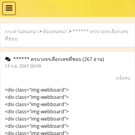
กระดานสนทนา
>
ห้องสนทนา
>
****** ครบวงจรเลือกเลข
ที่ชอบ
****** ครบวงจรเลือกเลขที่ชอบ
(267 อ่าน)
13 ก.ย. 2567 00:09
แจ้งลบ
<div class="img-webboard">
<div class="img-webboard">
<div class="img-webboard">
<div class="img-webboard">
<div class="img-webboard">
<div class="img-webboard">
<div class="img-webboard">