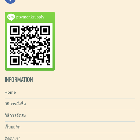
ptwmonksupply
INFORMATION
Home
วิธีการสั่งซื้อ
วิธีการจัดส่ง
เว็บบอร์ด
ติดต่อเรา