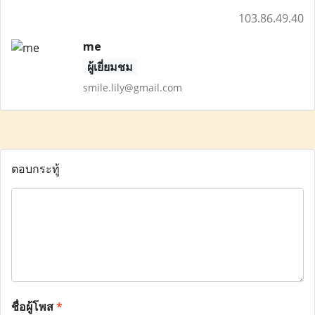
103.86.49.40
me
ผู้เยี่ยมชม
smile.lily@gmail.com
ตอบกระทู้
ชื่อผู้โพส
*