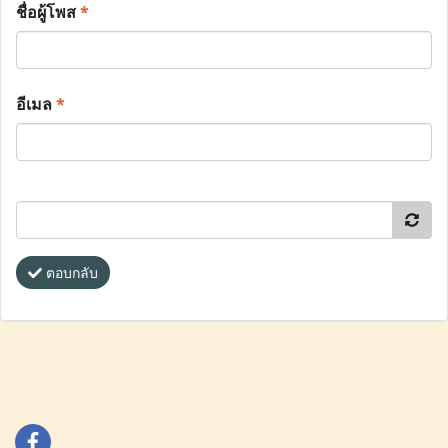
ชื่อผู้โพส
*
อีเมล
*
ตอบกลับ