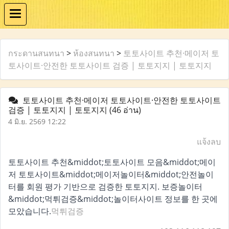
กระดานสนทนา
>
ห้องสนทนา
>
토토사이트 추천·메이저 토
토사이트·안전한 토토사이트 검증 | 토토지지 | 토토지지
토토사이트 추천·메이저 토토사이트·안전한 토토사이트
검증 | 토토지지 | 토토지지
(46 อ่าน)
4 มิ.ย. 2569 12:22
แจ้งลบ
토토사이트 추천&middot;토토사이트 모음&middot;메이
저 토토사이트&middot;메이저놀이터&middot;안전놀이
터를 회원 평가 기반으로 검증한 토토지지. 보증놀이터
&middot;먹튀검증&middot;놀이터사이트 정보를 한 곳에
모았습니다.
먹튀검증