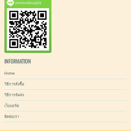
ptwmonksupply
INFORMATION
Home
วิธีการสั่งซื้อ
วิธีการจัดส่ง
เว็บบอร์ด
ติดต่อเรา