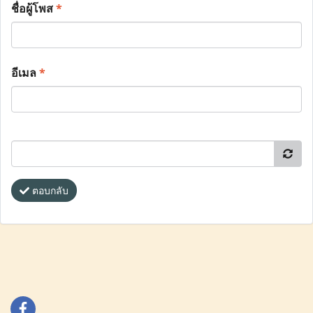
ชื่อผู้โพส
*
อีเมล
*
ตอบกลับ