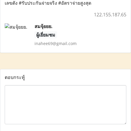
เลขดัง #รับประกันจ่ายจริง #อัตราจ่ายสูงสุด
122.155.187.65
สมจุ้ยยย.
ผู้เยี่ยมชม
inahee69@gmail.com
ตอบกระทู้