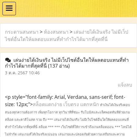
กระดานสนทนา
>
ห้องสนทนา
>
เล่นง่ายได้เงินจริง ไม่มีเว็ป
ไซต์อื่นใดให้ผลตอบแทนที่ทำกำไรได้มากที่สุดที่นี่
เล่นง่ายได้เงินจริง ไม่มีเว็ปไซต์อื่นใดให้ผลตอบแทนที่ทำ
กำไรได้มากที่สุดที่นี่
(137 อ่าน)
3 ต.ค. 2567 10:46
แจ้งลบ
<p style="font-family: Arial, Verdana, sans-serif; font-
size: 12px;">
สล็อตแตกง่าย เว็บตรง แตกหนัก
ทำเงินได้เงินจริงตอบ
สนองทุกความต้องการ เพิ่มทุกโอกาส ทุกวินาทีที่ชนะ รับโบนัสและแจ็คพอตทันทีด้วยเกม
สล็อต และคาสิโนสด รวม ถึง *** เล่นง่ายได้เงินจริง ไม่มีเว็ปไซต์อื่นใดให้ผลตอบแทนที่
ทำกำไรได้มากที่สุดที่นี่ สล็อต *** *** เว็บไซต์ที่ให้การเข้าถึงเกมสล็อตออน *** ไลน์ได้
ไม่จำกัด เล่นเกมส์ได้เงินจริงแน่นอน เล่นง่ายและปลอดภัยด้วยความเสถียรและความ