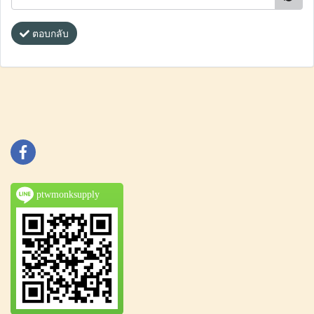
ตอบกลับ
ptwmonksupply