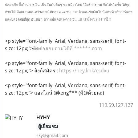
ปลอดภัย ทั้งด้านการเงิน เป็นอันดับต้นๆ ของเมืองไทย ให้บริการเกม จัดโปรโมชั่น ให้ทุก
ท่านได้เลือกเล่นและสร้างรายได้ตลอด 24 ชม. สมาชิกและรับเงินโบนัสทันที บริการที่ตรง
สมัครสมาชิก
และปลอดภัยที่สุด อันดับ 1 ความมั่นคงทางการเงิน แค่
<p style="font-family: Arial, Verdana, sans-serif; font-
size: 12px;">
ติดต่อสอบถามได้ที่ ******.com
<p style="font-family: Arial, Verdana, sans-serif; font-
size: 12px;"> ลิงก์สมัคร :
https://hey.link/csdxu
<p style="font-family: Arial, Verdana, sans-serif; font-
size: 12px;"> แอดไลน์ @keng*** (มี@ด้วยนะ)
119.59.127.127
HYHY
ผู้เยี่ยมชม
sky@gmail.com