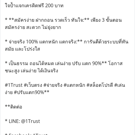
ใจป้ำแจกเครดิตฟรี 200 บาท
* **สมัครง่าย ฝากถอน รวดเร็ว ทันใจ:** เพียง 3 ขั้นตอน
สมัครง่าย สะดวก ไม่ยุ่งยาก
* จ่ายจริง 100% แตกหนัก แตกจริง:** การันตีด้วยระบบที่ทัน
สมัย และโปร่งใส
* เป็นธรรม ถอนได้หมด เล่นง่าย ปรับ แตก 90%** โอกาส
ชนะสูง เล่นง่าย ได้เงินจริง
#1Trust #เว็บตรง #จ่ายจริง #แตกหนัก #สล็อตโปรดี #เล่น
ง่าย #ปรับแตก90%**
**ติดต่อ
* LINE: @1Trust