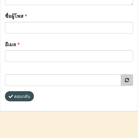
ชื่อผู้โพส
*
อีเมล
*
ตอบกลับ