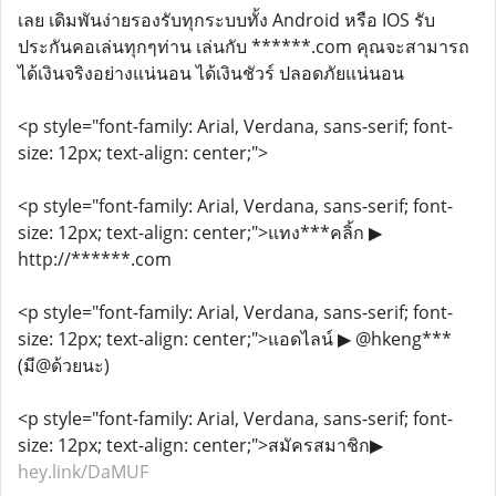
เลย เดิมพันง่ายรองรับทุกระบบทั้ง Android หรือ IOS รับ
ประกันคอเล่นทุกๆท่าน เล่นกับ ******.com คุณจะสามารถ
ได้เงินจริงอย่างแน่นอน ได้เงินชัวร์ ปลอดภัยแน่นอน
<p style="font-family: Arial, Verdana, sans-serif; font-
size: 12px; text-align: center;">
<p style="font-family: Arial, Verdana, sans-serif; font-
size: 12px; text-align: center;">แทง***คลิ้ก ▶
http://******.com
<p style="font-family: Arial, Verdana, sans-serif; font-
size: 12px; text-align: center;">แอดไลน์ ▶ @hkeng***
(มี@ด้วยนะ)
<p style="font-family: Arial, Verdana, sans-serif; font-
size: 12px; text-align: center;">สมัครสมาชิก▶
hey.link/DaMUF