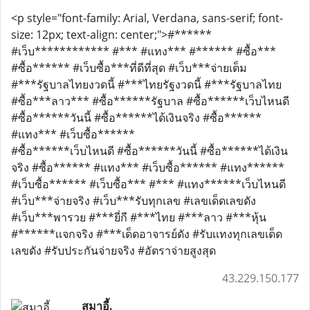
<p style="font-family: Arial, Verdana, sans-serif; font-
size: 12px; text-align: center;">#******
#เว็บ************ #*** #แทง*** #****** #ซื้อ***
#ซื้อ****** #เว็บซื้อ***ที่ดีที่สุด #เว็บ***จ่ายเต็ม
#***รัฐบาลไทยงวดนี้ #***ไทยรัฐงวดนี้ #***รัฐบาลไทย
#ซื้อ***ลาว*** #ซื้อ******รัฐบาล #ซื้อ******เว็บไหนดี
#ซื้อ******วันนี้ #ซื้อ******ได้เงินจริง #ซื้อ******
#แทง*** #เว็บซื้อ******
#ซื้อ******เว็บไหนดี #ซื้อ******วันนี้ #ซื้อ******ได้เงิน
จริง #ซื้อ****** #แทง*** #เว็บซื้อ****** #แทง******
#เว็บซื้อ****** #เว็บซื้อ*** #*** #แทง******เว็บไหนดี
#เว็บ***จ่ายจริง #เว็บ***รับทุกเลข #เลขเด็ดเลขดัง
#เว็บ***พารวย #***ยี่กี #***ไทย #***ลาว #***หุ้น
#******เเจกจริง #***เด็ดอาจารย์ดัง #รับเเทงทุกเลขเด็ด
เลขดัง #รับประกันจ่ายจริง #อัตราจ่ายสูงสุด
43.229.150.177
สุมาอี้.