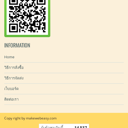
INFORMATION
Home
วิธีการสั่งซื้อ
วิธีการจัดส่ง
เว็บบอร์ด
ติดต่อเรา
Copy right by makewebeasy.com
ผู้เข้าชมวันนี้
14,537