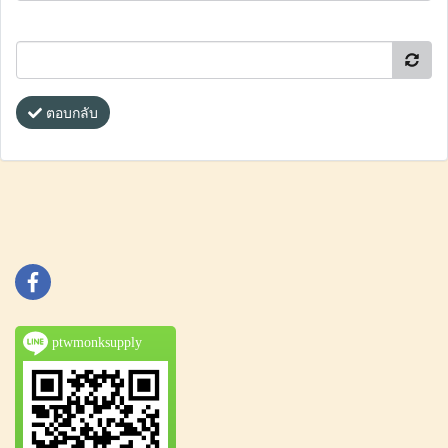
ตอบกลับ
ptwmonksupply