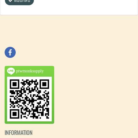
ตอบกลับ
ptwmonksupply
INFORMATION