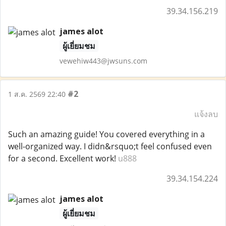
39.34.156.219
james alot
ผู้เยี่ยมชม
vewehiw443@jwsuns.com
#2
1 ส.ค. 2569 22:40
แจ้งลบ
Such an amazing guide! You covered everything in a
well-organized way. I didn&rsquo;t feel confused even
for a second. Excellent work!
u888
39.34.154.224
james alot
ผู้เยี่ยมชม