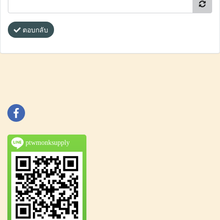
ตอบกลับ
ptwmonksupply