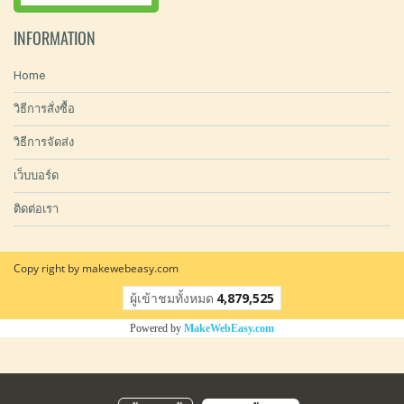
INFORMATION
Home
วิธีการสั่งซื้อ
วิธีการจัดส่ง
เว็บบอร์ด
ติดต่อเรา
Copy right by makewebeasy.com
ผู้เข้าชมทั้งหมด
4,879,525
Powered by
MakeWebEasy.com