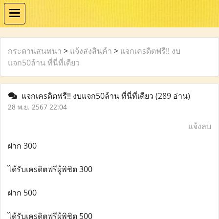
กระดานสนทนา
>
แจ้งส่งสินค้า
>
แจกเคsดิตฟรี!! งบ
แจก50ล้าน ที่นี่ที่เดียว
แจกเคsดิตฟรี!! งบแจก50ล้าน ที่นี่ที่เดียว
(289 อ่าน)
28 พ.ย. 2567 22:04
แจ้งลบ
ฝาก 300
ได้รับเคsดิตฟรีผู้พิชิต 300
ฝาก 500
ได้รับเคsดิตฟรีผู้พิชิต 500