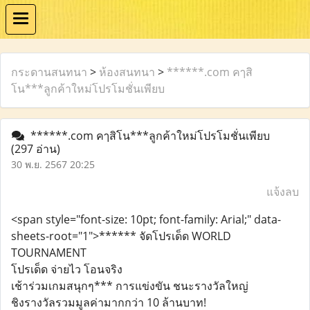
กระดานสนทนา
>
ห้องสนทนา
>
******.com คๅสิ
โน***ลูกค้าใหม่โปรโมชั่นเพียบ
******.com คๅสิโน***ลูกค้าใหม่โปรโมชั่นเพียบ
(297 อ่าน)
30 พ.ย. 2567 20:25
แจ้งลบ
<span style="font-size: 10pt; font-family: Arial;" data-
sheets-root="1">****** จัดโปรเด็ด WORLD
TOURNAMENT
โปรเด็ด จ่ายไว โอนจริง
เช้าร่วมเกมสนุกๆ*** การแข่งขัน ชนะรางวัลใหญ่
ชิงรางวัลรวมมูลค่ามากกว่า 10 ล้านบาท!