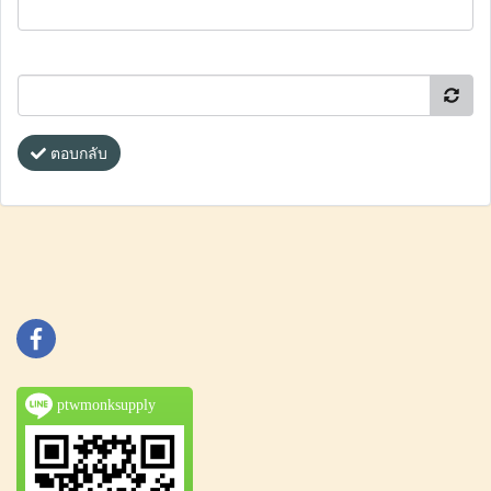
ตอบกลับ
ptwmonksupply