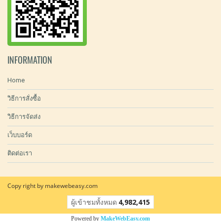
INFORMATION
Home
วิธีการสั่งซื้อ
วิธีการจัดส่ง
เว็บบอร์ด
ติดต่อเรา
Copy right by makewebeasy.com
ผู้เข้าชมทั้งหมด
4,982,415
Powered by
MakeWebEasy.com