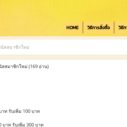
HOME
วิธีการสั่งซื้อ
วิธี
บนัสสมาชิกใหม่
นัสสมาชิกใหม่
(169 อ่าน)
่
บาท รับเพิ่ม 100 บาท
0 บาท รับเพิ่ม 300 บาท