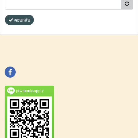
ตอบกลับ
ptwmonksupply