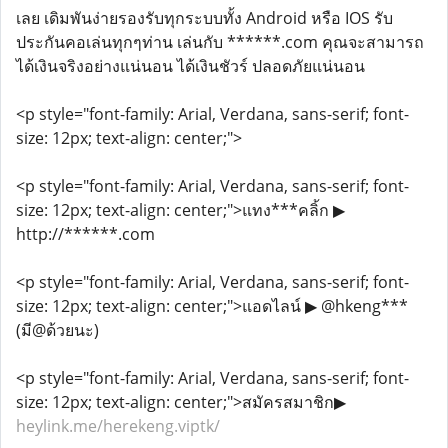
เลย เดิมพันง่ายรองรับทุกระบบทั้ง Android หรือ IOS รับ
ประกันคอเล่นทุกๆท่าน เล่นกับ ******.com คุณจะสามารถ
ได้เงินจริงอย่างแน่นอน ได้เงินชัวร์ ปลอดภัยแน่นอน
<p style="font-family: Arial, Verdana, sans-serif; font-
size: 12px; text-align: center;">
<p style="font-family: Arial, Verdana, sans-serif; font-
size: 12px; text-align: center;">แทง***คลิ้ก ▶
http://******.com
<p style="font-family: Arial, Verdana, sans-serif; font-
size: 12px; text-align: center;">แอดไลน์ ▶ @hkeng***
(มี@ด้วยนะ)
<p style="font-family: Arial, Verdana, sans-serif; font-
size: 12px; text-align: center;">สมัครสมาชิก▶
heylink.me/herekeng.viptk/