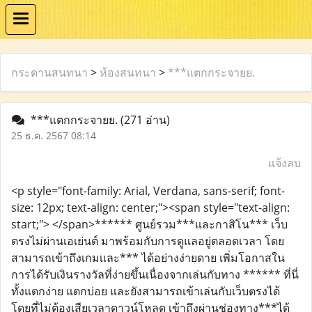
กระดานสนทนา
>
ห้องสนทนา
>
***แตกกระจายย.
***แตกกระจายย.
(271 อ่าน)
25 ธ.ค. 2567 08:14
แจ้งลบ
<p style="font-family: Arial, Verdana, sans-serif; font-
size: 12px; text-align: center;"><span style="text-align:
start;"> </span>****** ศูนย์รวม***และกาสิโน*** เว็บ
ตรงไม่ผ่านเอเย่นต์ มาพร้อมกับการดูแลอยู่ตลอดเวลา โดย
สามารถเข้าถึงเกมเเละ*** ได้อย่างง่ายดาย เพิ่มโอกาสใน
การได้รับเงินรางวัลที่ง่ายขึ้นเนื่องจากเล่นกับทาง ****** ที่นี่
ทั้งแตกง่าย แตกบ่อย และยังสามารถเข้าเล่นกับเว็บตรงได้
โดยที่ไม่ต้องเสียเวลาดาวน์โหลด เข้าถึงผ่านช่องทาง***ได้