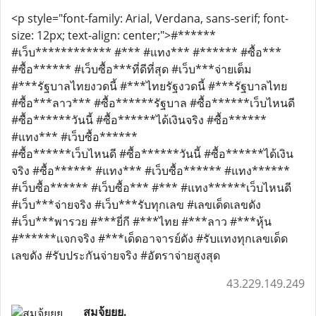
<p style="font-family: Arial, Verdana, sans-serif; font-
size: 12px; text-align: center;">#******
#เว็บ************ #*** #แทง*** #****** #ซื้อ***
#ซื้อ****** #เว็บซื้อ***ที่ดีที่สุด #เว็บ***จ่ายเต็ม
#***รัฐบาลไทยงวดนี้ #***ไทยรัฐงวดนี้ #***รัฐบาลไทย
#ซื้อ***ลาว*** #ซื้อ******รัฐบาล #ซื้อ******เว็บไหนดี
#ซื้อ******วันนี้ #ซื้อ******ได้เงินจริง #ซื้อ******
#แทง*** #เว็บซื้อ******
#ซื้อ******เว็บไหนดี #ซื้อ******วันนี้ #ซื้อ******ได้เงิน
จริง #ซื้อ****** #แทง*** #เว็บซื้อ****** #แทง******
#เว็บซื้อ****** #เว็บซื้อ*** #*** #แทง******เว็บไหนดี
#เว็บ***จ่ายจริง #เว็บ***รับทุกเลข #เลขเด็ดเลขดัง
#เว็บ***พารวย #***ยี่กี #***ไทย #***ลาว #***หุ้น
#******เเจกจริง #***เด็ดอาจารย์ดัง #รับเเทงทุกเลขเด็ด
เลขดัง #รับประกันจ่ายจริง #อัตราจ่ายสูงสุด
43.229.149.249
สมจุ้ยยย.