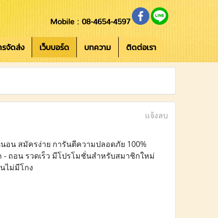
Mobile : 08-4654-4597
การจัดส่ง
เว็บบอร์ด
บทความ
ติดต่อเรา
แจ้งลบ
นแน่นอน สมัครง่าย การันตีความปลอดภัย 100%
 - ถอน รวดเร็ว มีโปรโมชั่นสำหรับสมาชิกใหม่
ินไม่มีโกง