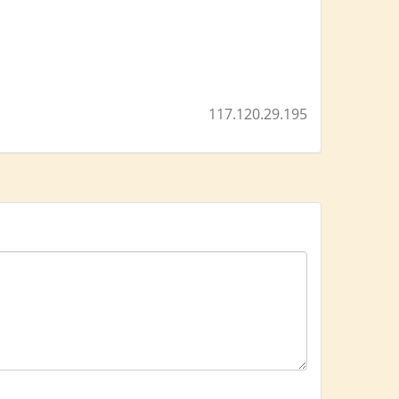
117.120.29.195