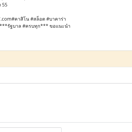
ง 55
**.com#คาสิโน #สล็อต #บาคาร่า
***รัฐบาล #ครบทุก*** ขอแนะนำ