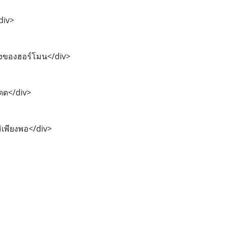
/div>
ลงของฮอร์โมน</div>
แดด</div>
ม่เพียงพอ</div>