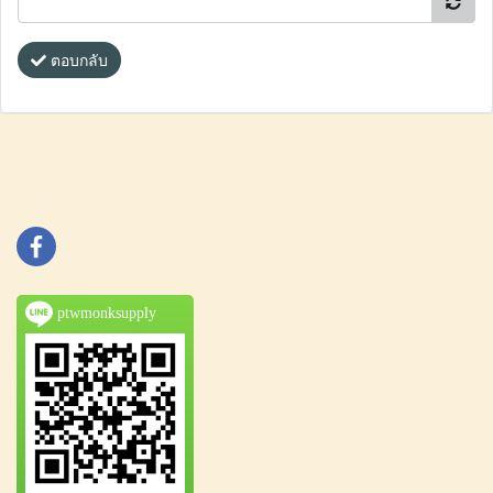
ตอบกลับ
ptwmonksupply