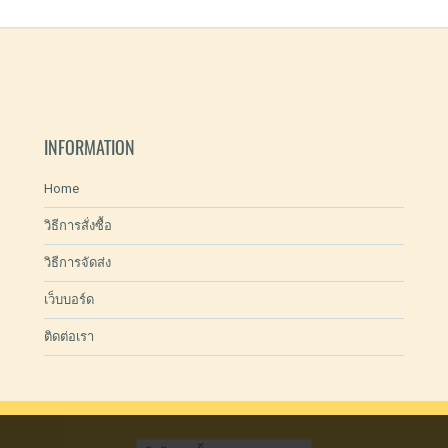
INFORMATION
Home
วิธีการสั่งซื้อ
วิธีการจัดส่ง
เว็บบอร์ด
ติดต่อเรา