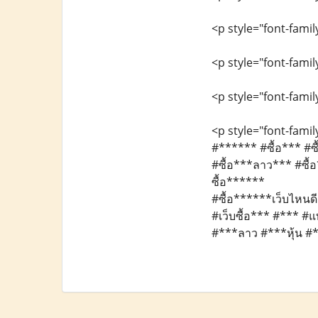
<p style="font-famil
<p style="font-famil
<p style="font-famil
<p style="font-famil
#****** #ซื้อ*** #ซื
#ซื้อ***ลาว*** #ซื้อ
ซื้อ******
#ซื้อ******เว็บไหนดี
#เว็บซื้อ*** #*** #แ
#***ลาว #***หุ้น #**