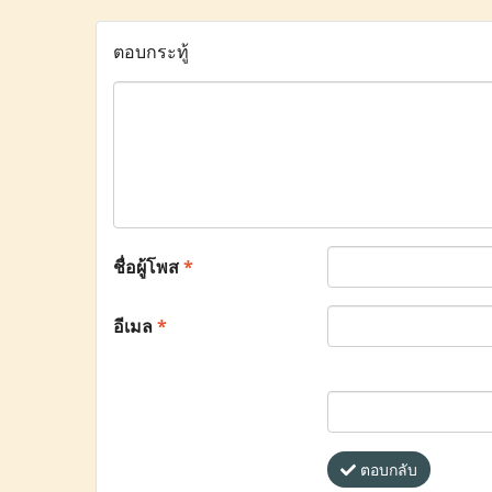
ตอบกระทู้
ชื่อผู้โพส
*
อีเมล
*
ตอบกลับ