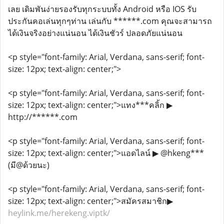
เลย เดิมพันง่ายรองรับทุกระบบทั้ง Android หรือ IOS รับ
ประกันคอเล่นทุกๆท่าน เล่นกับ ******.com คุณจะสามารถ
ได้เงินจริงอย่างแน่นอน ได้เงินชัวร์ ปลอดภัยแน่นอน
<p style="font-family: Arial, Verdana, sans-serif; font-
size: 12px; text-align: center;">
<p style="font-family: Arial, Verdana, sans-serif; font-
size: 12px; text-align: center;">แทง***คลิ้ก ▶
http://******.com
<p style="font-family: Arial, Verdana, sans-serif; font-
size: 12px; text-align: center;">แอดไลน์ ▶ @hkeng***
(มี@ด้วยนะ)
<p style="font-family: Arial, Verdana, sans-serif; font-
size: 12px; text-align: center;">สมัครสมาชิก▶
heylink.me/herekeng.viptk/