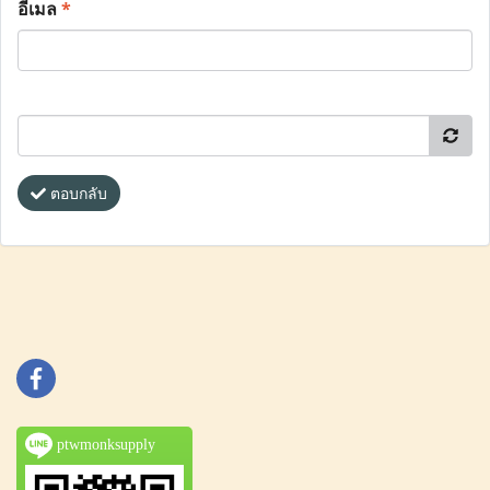
อีเมล
*
ตอบกลับ
ptwmonksupply