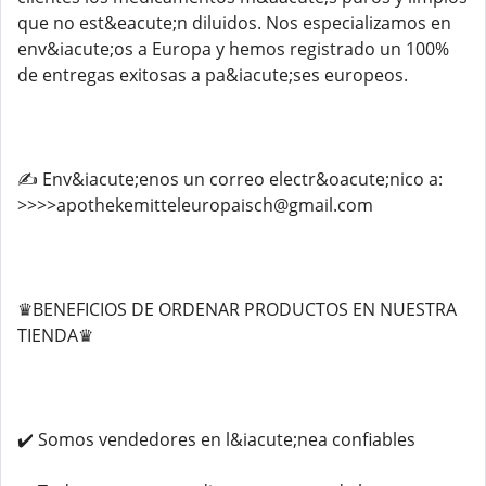
que no est&eacute;n diluidos. Nos especializamos en
env&iacute;os a Europa y hemos registrado un 100%
de entregas exitosas a pa&iacute;ses europeos.
✍️ Env&iacute;enos un correo electr&oacute;nico a:
>>>>apothekemitteleuropaisch@gmail.com
♛BENEFICIOS DE ORDENAR PRODUCTOS EN NUESTRA
TIENDA♛
✔️ Somos vendedores en l&iacute;nea confiables