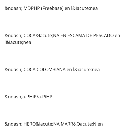
&ndash; MDPHP (Freebase) en l&iacute;nea
&ndash; COCA&Iacute;NA EN ESCAMA DE PESCADO en
l&iacute;nea
&ndash; COCA COLOMBIANA en l&iacute;nea
&ndash;a-PHiP/a-PiHP
&ndash; HERO&Iacute;NA MARR&Oacute;N en