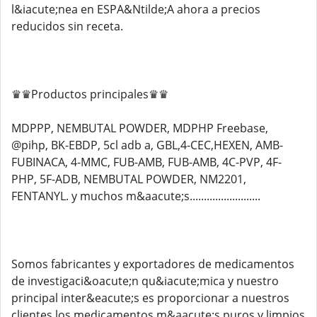
l&iacute;nea en ESPA&Ntilde;A ahora a precios
reducidos sin receta.
♛♛Productos principales♛♛
MDPPP, NEMBUTAL POWDER, MDPHP Freebase,
@pihp, BK-EBDP, 5cl adb a, GBL,4-CEC,HEXEN, AMB-
FUBINACA, 4-MMC, FUB-AMB, FUB-AMB, 4C-PVP, 4F-
PHP, 5F-ADB, NEMBUTAL POWDER, NM2201,
FENTANYL. y muchos m&aacute;s.........................
Somos fabricantes y exportadores de medicamentos
de investigaci&oacute;n qu&iacute;mica y nuestro
principal inter&eacute;s es proporcionar a nuestros
clientes los medicamentos m&aacute;s puros y limpios