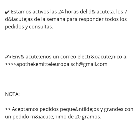
✔️ Estamos activos las 24 horas del d&iacute;a, los 7
d&iacute;as de la semana para responder todos los
pedidos y consultas.
✍️ Env&iacute;enos un correo electr&oacute;nico a:
>>>>apothekemitteleuropaisch@gmail.com
NOTA:
>> Aceptamos pedidos peque&ntilde;os y grandes con
un pedido m&iacute;nimo de 20 gramos.