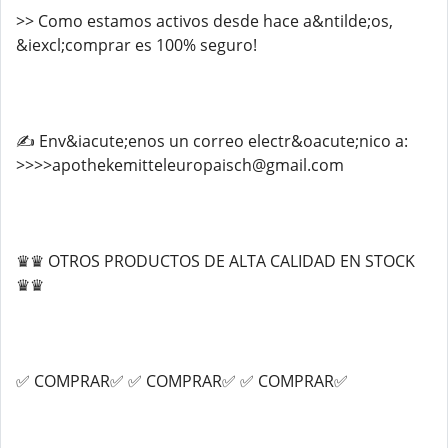
>> Como estamos activos desde hace a&ntilde;os,
&iexcl;comprar es 100% seguro!
✍️ Env&iacute;enos un correo electr&oacute;nico a:
>>>>apothekemitteleuropaisch@gmail.com
♛♛ OTROS PRODUCTOS DE ALTA CALIDAD EN STOCK
♛♛
✅ COMPRAR✅ ✅ COMPRAR✅ ✅ COMPRAR✅