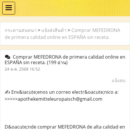
กระดานสนทนา
>
แจ้งส่งสินค้า
>
Comprar MEFEDRONA
de primera calidad online en ESPAÑA sin receta.
Comprar MEFEDRONA de primera calidad online en
ESPAÑA sin receta.
(199 อ่าน)
24 ม.ค. 2568 16:52
แจ้งลบ
✍️ Env&iacute;enos un correo electr&oacute;nico a:
>>>>>apothekemitteleuropaisch@gmail.com
D&oacute;nde comprar MEFEDRONA de alta calidad en