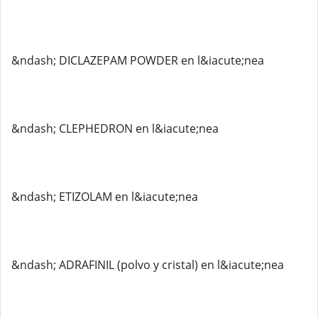
&ndash; DICLAZEPAM POWDER en l&iacute;nea
&ndash; CLEPHEDRON en l&iacute;nea
&ndash; ETIZOLAM en l&iacute;nea
&ndash; ADRAFINIL (polvo y cristal) en l&iacute;nea