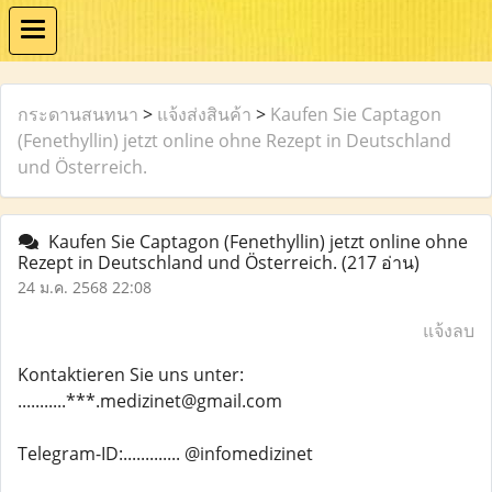
กระดานสนทนา
>
แจ้งส่งสินค้า
>
Kaufen Sie Captagon
(Fenethyllin) jetzt online ohne Rezept in Deutschland
und Österreich.
Kaufen Sie Captagon (Fenethyllin) jetzt online ohne
Rezept in Deutschland und Österreich.
(217 อ่าน)
24 ม.ค. 2568 22:08
แจ้งลบ
Kontaktieren Sie uns unter:
...........***.medizinet@gmail.com
Telegram-ID:............. @infomedizinet