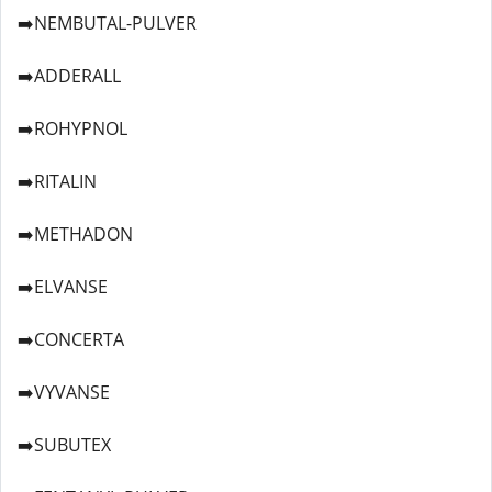
➡️NEMBUTAL-PULVER
➡️ADDERALL
➡️ROHYPNOL
➡️RITALIN
➡️METHADON
➡️ELVANSE
➡️CONCERTA
➡️VYVANSE
➡️SUBUTEX