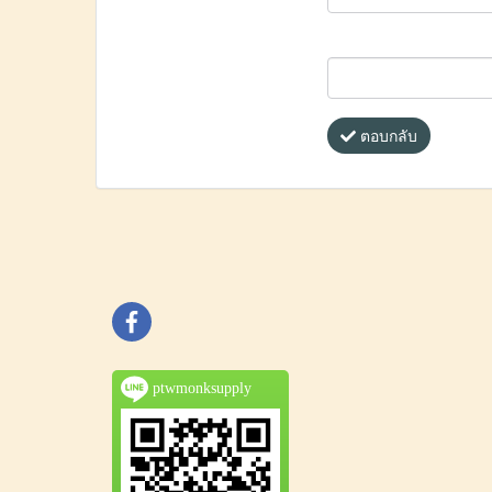
ตอบกลับ
ptwmonksupply