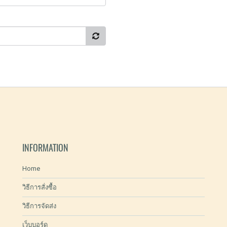
INFORMATION
Home
วิธีการสั่งซื้อ
วิธีการจัดส่ง
เว็บบอร์ด