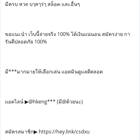
มีครบ หวe บๅคๅร่ๅ สล็อ๓ และอื่นๆ
ขอแนะนำ เว็บนี้จ่ายจริง 100% ได้เงินแน่นอน สมัครง่าย กา
รันตีปลอดภัย 100%
มี***มากมายให้เลือกเล่น เเอดมินดูเเลดีตลอด
แอดไลน์ ▶@hkeng*** (มี@ด้วยนะ)
สมัครสมาชิก▶ https://hey.link/csdxu