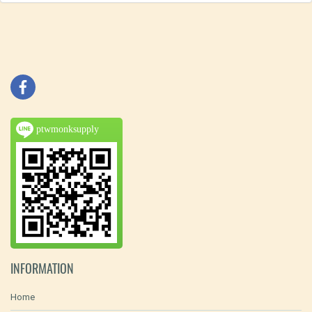
ptwmonksupply
INFORMATION
Home